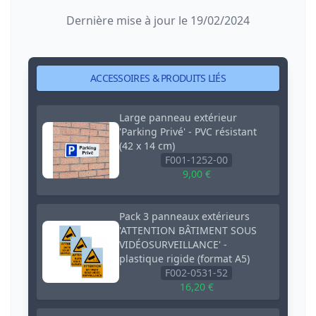
Dernière mise à jour le 19/02/2024
ACCESSOIRES & PRODUITS LIÉS
Large panneau extérieur
'Parking Privé' - PVC résistant
(42 x 14 cm)
F001-1252-00
9,00 €
Pack 3 panneaux extérieurs
'ATTENTION BÂTIMENT SOUS
VIDÉOSURVEILLANCE' -
plastique rigide (format A5)
F002-0531-52
16,20 €