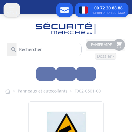
09 72 30 88 88
numéro non surtaxé
MENU
PANIER VIDE
Dossier -
>
Panneaux et autocollants
>
F002-0501-00