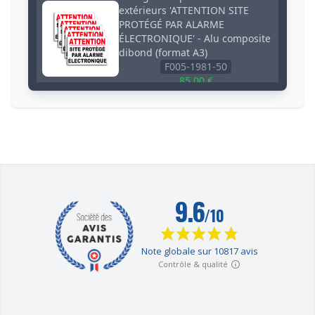
extérieurs 'ATTENTION SITE
PROTÉGÉ PAR ALARME
ÉLECTRONIQUE' - Alu composite
dibond (format A3)
F005-1981-50
85,00 €
Grand panneau extérieur 3 mm
'ATTENTION SITE PROTÉGÉ PAR
ALARME ÉLECTRONIQUE' -
Aluminium composite dibond
(format A3)
F005-1981-00
20,00 €
Pack 3 panneaux extérieurs
'ATTENTION CHIENS EN LIBERTÉ
NE PAS ENTRER' - PVC résistant
(format A4)
F002-0581-52
21,60 €