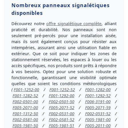
Nombreux panneaux signalétiques
disponibles
Découvrez notre
offre signalétique complète
, alliant
praticité et durabilité. Nos panneaux sont non
seulement
pré-percés
pour une installation aisée,
mais ils sont également conçus pour
résister aux
intempéries
, assurant ainsi une utilisation fiable
en
extérieur
. Que ce soit pour indiquer les zones de
stationnement réservées, les espaces à louer ou les
accès spécifiques, nos produits sont prêts à répondre
à vos besoins. Optez pour une
solution robuste
et
fonctionnelle
, garantissant une visibilité optimale
quelles que soient les conditions météorologiques
(
F001-1252-00
/
F001-1252-52
/
F001-1282-00
/
F001-1282-52
/
F001-1292-00
/
F001-1292-52
/
F002-0501-00
/
F002-0501-50
/
F006-3191-00
/
F005-2071-00
/
F005-2071-52
/
F005-2071-59
/
F001-1312-50
/
F002-0531-00
/
F002-0531-52
/
F002-0581-00
/
F002-0581-52
/
F005-1981-00
/
F005-1981-50
/
F005-1981-51
/
F005-2011-00
/