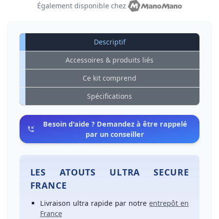
Également disponible chez
Descriptif
Accessoires & produits liés
Ce kit comprend
Spécifications
Besoin d'aide ? Demandez à être rappelé
par un conseiller
LES ATOUTS ULTRA SECURE
FRANCE
Livraison ultra rapide
par notre
entrepôt en
France