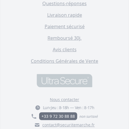
Questions-réponses
Panneau extérieur 'ATTENTION
Livraison rapide
CHIENS EN LIBERTÉ NE PAS
ENTRER' - PVC résistant (format
Paiement sécurisé
A4)
F002-0581-00
Remboursé 30j.
8,00 €
Avis clients
Panneau extérieur 'ATTENTION
BÂTIMENT SOUS
Conditions Générales de Vente
VIDÉOSURVEILLANCE' -
plastique rigide (format A5)
F002-0531-00
6,00 €
Pack 3 larges panneaux
Nous contacter
extérieurs 'Parking Privé' - PVC
résistant (42 x 14 cm)
Lun-Jeu :
8-18h
—
Ven :
8-17h
F001-1252-52
+33 9 72 30 88 88
non surtaxé
24,30 €
contact@securitemarche.fr