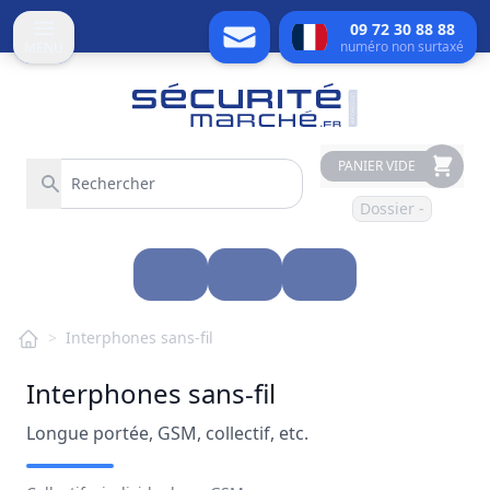
09 72 30 88 88
numéro non surtaxé
MENU
PANIER VIDE
Dossier -
>
Interphones sans-fil
Interphones sans-fil
Longue portée, GSM, collectif, etc.