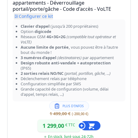
appartements - Déverrouillage
portail/porte/gâche - Code d'accès - VoLTE
Configurer ce kit
Clavier d'appel
(jusqu'à 200 propriétaires)
Option
digicode
Réseaux GSM
4G+3G+2G
(compatible tout opérateur et
VoLTE)
Aucune limite de portée,
vous pouvez être à l'autre
bout du monde !
3 numéros d'appel
(destinataires)
par appartement
Design robuste anti-vandale + autoprotection
(IP65)
2 sorties relais NO/NC
(portail, portillon, gâche, ...)
Déclenchement relais par téléphone
Configuration simplifiée par SMS
Grande capacité de configuration (volume, délai
d'appel, temps relais, ...)
PLUS D'INFOS
1 499,00 €
(-200,00 €)
1 299,00
€ TTC
En stock, livré sous 24-72h