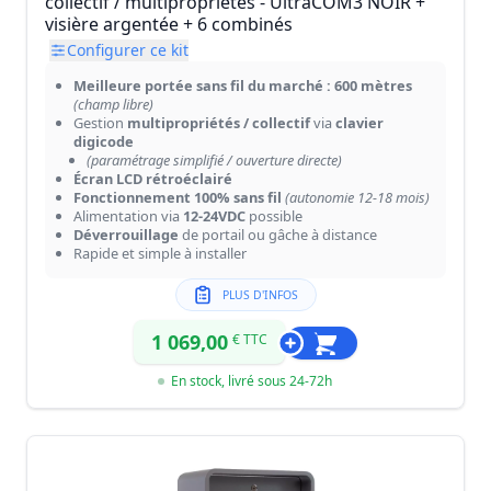
collectif / multipropriétés - UltraCOM3 NOIR +
visière argentée + 6 combinés
Configurer ce kit
Meilleure portée sans fil du marché : 600 mètres
(champ libre)
Gestion
multipropriétés / collectif
via
clavier
digicode
(paramétrage simplifié / ouverture directe)
Écran LCD rétroéclairé
Fonctionnement 100% sans fil
(autonomie 12-18 mois)
Alimentation via
12-24VDC
possible
Déverrouillage
de portail ou gâche à distance
Rapide et simple à installer
PLUS D'INFOS
1 069,00
€ TTC
En stock, livré sous 24-72h