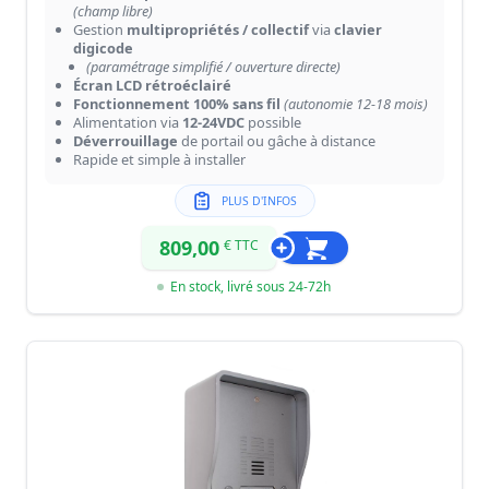
(champ libre)
Gestion
multipropriétés / collectif
via
clavier
digicode
(paramétrage simplifié / ouverture directe)
Écran LCD rétroéclairé
Fonctionnement 100% sans fil
(autonomie 12-18 mois)
Alimentation via
12-24VDC
possible
Déverrouillage
de portail ou gâche à distance
Rapide et simple à installer
PLUS D'INFOS
809,00
€ TTC
En stock, livré sous 24-72h