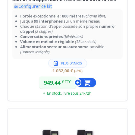
Configurer ce kit
Portée exceptionnelle :
800 mètres
(champ libre)
Jusqu'à
99 interphones
sur un même réseau
Chaque station d'appel possède son propre
numéro
d'appel
(2 chiffres)
Conversations privées
(bilatérales)
Volume et mélodie réglable
(38 au choix)
Alimentation secteur ou autonome
possible
(Batterie intégrée)
PLUS D'INFOS
1 032,00 €
(-8%)
949,44
€ TTC
En stock, livré sous 24-72h