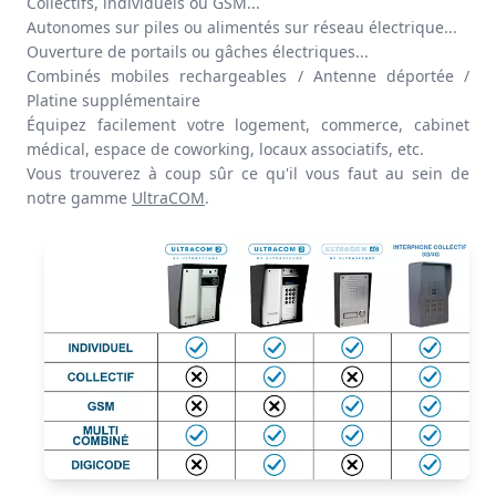
Collectifs
,
individuels
ou
GSM
...
Autonomes
sur piles
ou alimentés
sur réseau électrique...
Ouverture
de
portails
ou
gâches électriques
...
Combinés mobiles rechargeables / Antenne déportée /
Platine supplémentaire
Équipez facilement votre
logement
,
commerce
,
cabinet
médical
,
espace de coworking
,
locaux associatifs
, etc.
Vous trouverez à coup sûr ce qu'il vous faut au sein de
notre gamme
UltraCOM
.