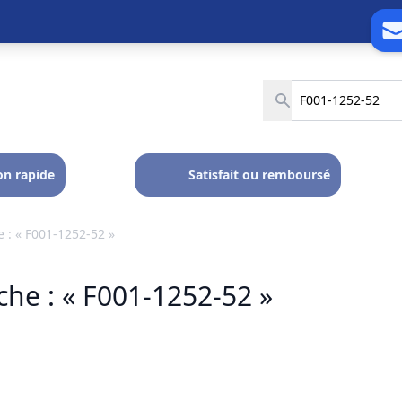
on rapide
Satisfait ou remboursé
 : « F001-1252-52 »
he : « F001-1252-52 »