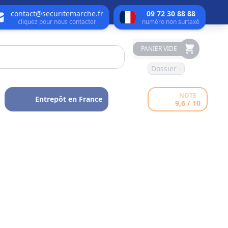
contact@securitemarche.fr
09 72 30 88 88
cliquez pour nous contacter
numéro non surtaxé
PANIER VIDE
Dossier -
NOTE
Entrepôt en France
9,6 / 10