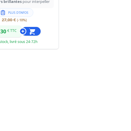
s brillantes
pour interpeller
PLUS D'INFOS
27,00 €
(-10%)
,30
€ TTC
stock, livré sous 24-72h