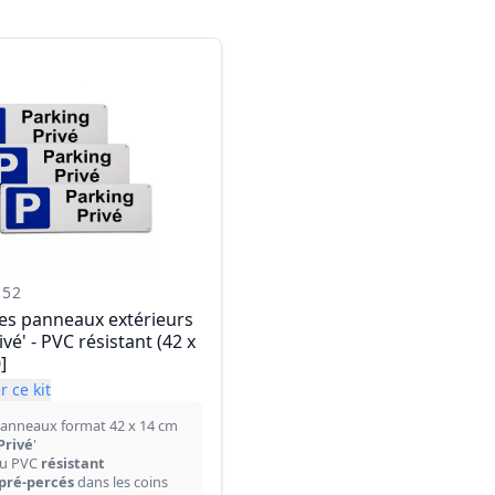
-52
ges panneaux extérieurs
vé' - PVC résistant (42 x
]
 ce kit
panneaux format 42 x 14 cm
Privé
'
au PVC
résistant
pré-percés
dans les coins