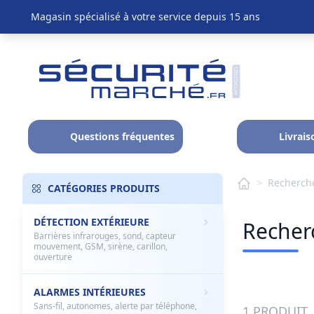
Magasin spécialisé à votre service depuis 15 ans
Questions fréquentes
Livrais
>
Recherche
CATÉGORIES PRODUITS
DÉTECTION EXTÉRIEURE
Recherc
Barrières infrarouges, sond, capteur
mouvement, GSM, sirène, carillon,
ouverture
ALARMES INTÉRIEURES
Sans-fil, autonomes, alerte par téléphone,
1 PRODUIT