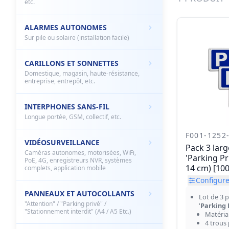
etc.
ALARMES AUTONOMES
Sur pile ou solaire (installation facile)
CARILLONS ET SONNETTES
Domestique, magasin, haute-résistance,
entreprise, entrepôt, etc.
INTERPHONES SANS-FIL
Longue portée, GSM, collectif, etc.
F001-1252
VIDÉOSURVEILLANCE
Pack 3 lar
Caméras autonomes, motorisées, WiFi,
'Parking Pri
PoE, 4G, enregistreurs NVR, systèmes
14 cm) [100
complets, application mobile
Configurer
PANNEAUX ET AUTOCOLLANTS
Lot de 3 
"Attention" / "Parking privé" /
'
Parking 
"Stationnement interdit" (A4 / A5 Etc.)
Matéri
4 trous