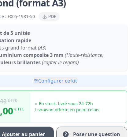
ond (format A3)
ce :
F005-1981-50
PDF
t de 5 unités
xation rapide
ès grand format
(A3)
uminium composite 3 mm
(Haute-résistance)
uleurs brillantes
(capter le regard)
Configurer ce kit
,00
€ TTC
En stock, livré sous 24-72h
,00
€ TTC
Livraison offerte en point relais
Ajouter au panier
Poser une question