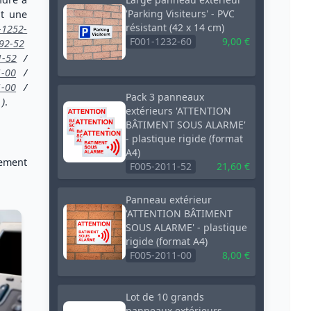
'Parking Visiteurs' - PVC
nt une
résistant (42 x 14 cm)
-1252-
F001-1232-60
9,00 €
92-52
1-52
/
1-00
/
1-00
/
Pack 3 panneaux
)
.
extérieurs 'ATTENTION
BÂTIMENT SOUS ALARME'
- plastique rigide (format
A4)
tement
F005-2011-52
21,60 €
Panneau extérieur
'ATTENTION BÂTIMENT
SOUS ALARME' - plastique
rigide (format A4)
F005-2011-00
8,00 €
Lot de 10 grands
panneaux extérieurs