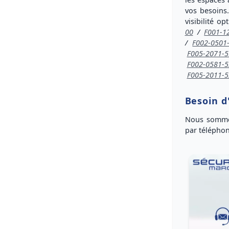
vos besoin
visibilité o
00
/
F001-1
/
F002-0501
F005-2071-5
F002-0581-5
F005-2011-5
Besoin d
Nous sommes
par télépho