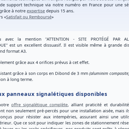
 de support technique
via notre numéro
en France
pour une
sé
grâce à notre
expertise
depuis 15 ans.
rs
«
Satisfait ou Remboursé
»
u avec la mention "ATTENTION - SITE PROTÉGÉ PAR A
UE" est un
excellent dissuasif
. Il est visible même à grande di
nd format A3.
plement
grâce aux
4 orifices
prévus à cet effet.
sistant
grâce à son corps en Dibond de 3 mm
(aluminim composite
tion à long terme
.
 panneaux signalétiques disponibles
notre
offre signalétique complète
, alliant praticité et durabilit
ont non seulement
pré-percés
pour une installation aisée, mais il
conçus pour
résister aux intempéries
, assurant ainsi une utili
érieur
. Que ce soit pour indiquer les zones de stationnement rése
à louer ou les accès spécifiques, nos produits sont prêts à répo