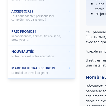
2 ans
totale
ACCESSOIRES
30 jou
Tout pour adapter, personnaliser,
compléter votre système !
PRIX PROMOS !
Ce pannea
Reconditionnés, abimés, fins de série,
ÉLECTRONIQ
prototypes, ...
avec son gra
Fixez-le sim
NOUVEAUTÉS
Notre force est notre adaptation !
Il est
très ré
une
installa
MADE IN ULTRA SECURE ®
Le fruit d'un travail exigeant !
Nombreux
Découvrez 
panneaux s
également 
fiable
en ext
les espaces 