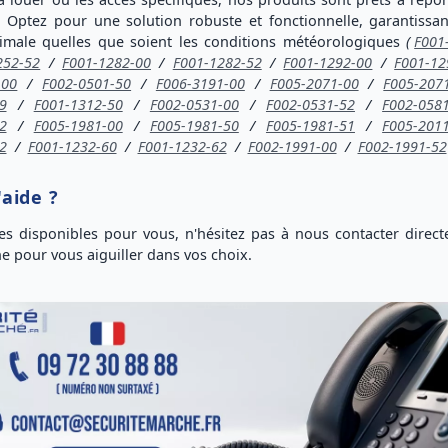
s. Optez pour une
solution robuste
et
fonctionnelle
, garantissa
ptimale quelles que soient les conditions météorologiques
(
F001
252-52
/
F001-1282-00
/
F001-1282-52
/
F001-1292-00
/
F001-12
-00
/
F002-0501-50
/
F006-3191-00
/
F005-2071-00
/
F005-207
9
/
F001-1312-50
/
F002-0531-00
/
F002-0531-52
/
F002-058
2
/
F005-1981-00
/
F005-1981-50
/
F005-1981-51
/
F005-201
2
/
F001-1232-60
/
F001-1232-62
/
F002-1991-00
/
F002-1991-52
'aide ?
 disponibles pour vous, n'hésitez pas à nous
contacter direc
ne
pour vous
aiguiller dans vos choix
.