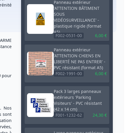
Panneau extérieur
rénité
'ATTENTION BÂTIMENT
SOUS
VIDÉOSURVEILLANCE' -
plastique rigide (format
A5)
F002-0531-00
6,00 €
LARME
stance
Panneau extérieur
'ATTENTION CHIENS EN
LIBERTÉ NE PAS ENTRER' -
PVC résistant (format A5)
F002-1991-00
6,00 €
)
pour
Pack 3 larges panneaux
extérieurs 'Parking
Visiteurs' - PVC résistant
é. Nos
(42 x 14 cm)
s sont
F001-1232-62
24,30 €
sation
rvées,
ndre à
Large panneau extérieur