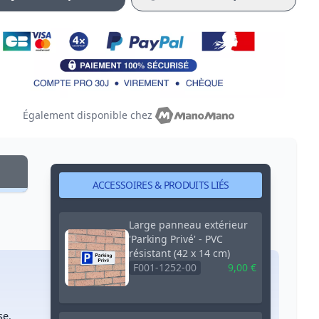
Également disponible chez
ACCESSOIRES & PRODUITS LIÉS
Large panneau extérieur
'Parking Privé' - PVC
résistant (42 x 14 cm)
F001-1252-00
9,00 €
se.