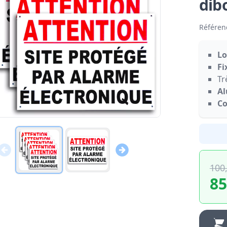
dib
Référen
Lo
Fi
Tr
Al
Co
100
85