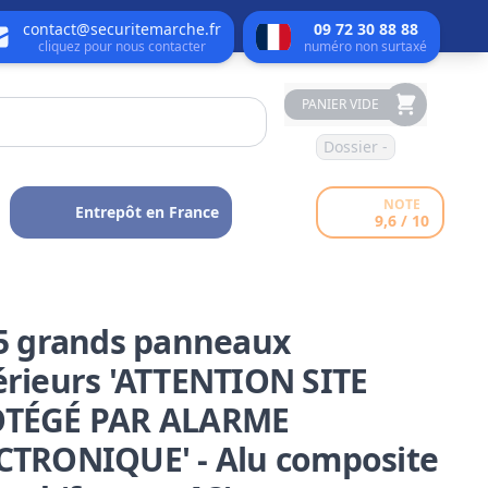
contact@securitemarche.fr
09 72 30 88 88
cliquez pour nous contacter
numéro non surtaxé
PANIER VIDE
Dossier -
NOTE
Entrepôt en France
9,6 / 10
 5 grands panneaux
érieurs 'ATTENTION SITE
TÉGÉ PAR ALARME
CTRONIQUE' - Alu composite