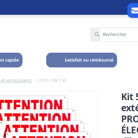
on rapide
Satisfait ou remboursé
et autocollants
>
F005-1981-50
Kit
ext
PRO
ÉLE