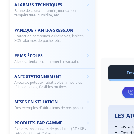
ALARMES TECHNIQUES
Panne de courant, fumée, inondation,
température, humidité, etc.
PANIQUE / ANTI-AGRESSION
Protection personnes vulnérables, isolées,
SOS, alarmes de poche, etc.
PPMS ÉCOLES
Alerte attentat, confinement, évacuation
Des
ANTI-STATIONNEMENT
Arceaux, poteaux rabattables, amovibles,
télescopiques, flexibles ou fixes
MISES EN SITUATION
Des exemples d'utilisations de nos produits
LES A
PRODUITS PAR GAMME
Livrai
Explorez nos univers de produits ! (BT / KP /
Des
do
DA600+ / UltraCOM etc.)