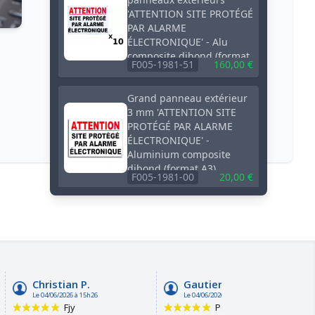
'ATTENTION SITE PROTÉGÉ
PAR ALARME
ÉLECTRONIQUE' - Alu
composite dibond (format
F005-1981-51
160,00 €
A3)
Grand panneau extérieur
3 mm 'ATTENTION SITE
PROTÉGÉ PAR ALARME
ÉLECTRONIQUE' -
Aluminium composite
dibond (format A3)
F005-1981-00
20,00 €
Pack 3 panneaux
extérieurs 'ATTENTION
CHIENS EN LIBERTÉ NE
PAS ENTRER' - PVC
résistant (format A4)
F002-0581-52
21,60 €
Panneau extérieur