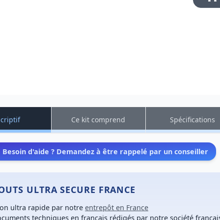
criptif
Ce kit comprend
Spécifications
Besoin d'aide ? Demandez à être rappelé par un conseiller
TOUTS ULTRA SECURE FRANCE
son ultra rapide
par notre
entrepôt en France
cuments techniques en français
rédigés par notre société françai