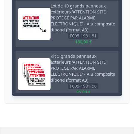
Lot de 10 grands panneaux
extérieurs 'ATTENTION SITE
PROTÉGÉ PAR ALARME
ÉLECTRONIQUE' - Alu composite
dibond (format A3)
F005-1981-51
160,00 €
Kit 5 grands panneaux
extérieurs 'ATTENTION SITE
PROTÉGÉ PAR ALARME
ÉLECTRONIQUE' - Alu composite
dibond (format A3)
F005-1981-50
85,00 €
Grand panneau extérieur 3 mm
'ATTENTION SITE PROTÉGÉ PAR
ALARME ÉLECTRONIQUE' -
Aluminium composite dibond
(format A3)