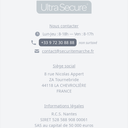
F002-0531-00
6,00 €
Pack 3 larges panneaux
Nous contacter
extérieurs 'Parking Privé' - PVC
résistant (42 x 14 cm)
Lun-Jeu :
8-18h
—
Ven :
8-17h
F001-1252-52
+33 9 72 30 88 88
non surtaxé
24,30 €
contact@securitemarche.fr
Pack anti-squat 3 panneaux
extérieurs 'ATTENTION
Siège social
PROTECTION PAR ALARME
8 rue Nicolas Appert
ÉLECTRONIQUE' - plastique
ZA Tournebride
rigide (format A5)
44118 LA CHEVROLIÈRE
F005-2071-59
FRANCE
16,20 €
Informations légales
Pack 3 panneaux extérieurs
'ATTENTION PROTECTION PAR
R.C.S. Nantes
ALARME ÉLECTRONIQUE' -
SIRET 528 588 908 00061
plastique rigide (format A5)
SAS au capital de 50 000 euros