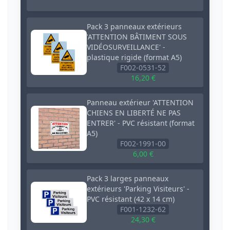
Pack 3 panneaux extérieurs
'ATTENTION BÂTIMENT SOUS
VIDÉOSURVEILLANCE' -
plastique rigide (format A5)
F002-0531-52
16,20 €
Panneau extérieur 'ATTENTION
CHIENS EN LIBERTÉ NE PAS
ENTRER' - PVC résistant (format
A5)
F002-1991-00
6,00 €
Pack 3 larges panneaux
extérieurs 'Parking Visiteurs' -
PVC résistant (42 x 14 cm)
F001-1232-62
24,30 €