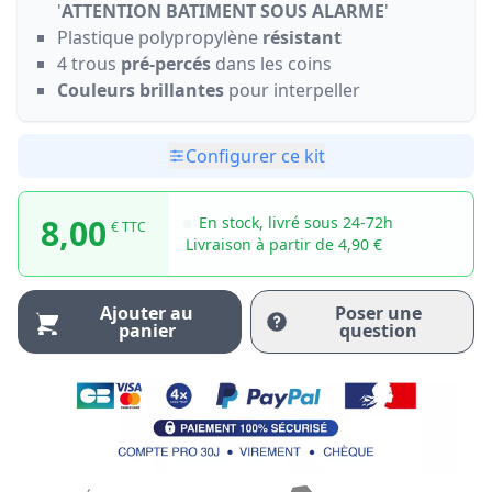
'
ATTENTION BATIMENT SOUS ALARME
'
Plastique polypropylène
résistant
4 trous
pré-percés
dans les coins
Couleurs brillantes
pour interpeller
Configurer ce kit
8,00
En stock, livré sous 24-72h
€ TTC
Livraison à partir de 4,90 €
Ajouter au
Poser une
panier
question