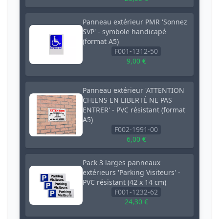
Panneau extérieur PMR 'Sonnez
SVP' - symbole handicapé
(format A5)
F001-1312-50
9,00 €
Panneau extérieur 'ATTENTION
CHIENS EN LIBERTÉ NE PAS
ENTRER' - PVC résistant (format
A5)
F002-1991-00
6,00 €
Pack 3 larges panneaux
extérieurs 'Parking Visiteurs' -
PVC résistant (42 x 14 cm)
F001-1232-62
24,30 €