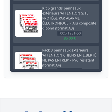
Kit 5 grands panneaux
extérieurs 'ATTENTION SITE
PROTÉGÉ PAR ALARME
ÉLECTRONIQUE' - Alu composite
dibond (format A3)
F005-1981-50
85,00 €
Pack 3 panneaux extérieurs
'ATTENTION CHIENS EN LIBERTÉ
NE PAS ENTRER' - PVC résistant
(format A4)
F002-0581-52
21,60 €
Panneau extérieur 'ATTENTION
CHIENS EN LIBERTÉ NE PAS
ENTRER' - PVC résistant (format
A4)
F002-0581-00