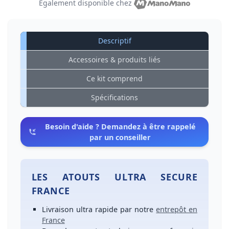
Également disponible chez
Descriptif
Accessoires & produits liés
Ce kit comprend
Spécifications
Besoin d'aide ? Demandez à être rappelé
par un conseiller
LES ATOUTS ULTRA SECURE
FRANCE
Livraison ultra rapide
par notre
entrepôt en
France