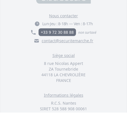
16,20 €
Nous contacter
Large panneau extérieur
Lun-Jeu :
8-18h
—
Ven :
8-17h
'Parking Privé' - PVC résistant
(42 x 14 cm)
+33 9 72 30 88 88
non surtaxé
F001-1252-00
contact@securitemarche.fr
9,00 €
Siège social
Pack 3 panneaux extérieurs
8 rue Nicolas Appert
'ATTENTION PROTECTION PAR
ZA Tournebride
ALARME ÉLECTRONIQUE' -
44118 LA CHEVROLIÈRE
plastique rigide (format A5)
FRANCE
F005-2071-52
16,20 €
Informations légales
Panneau extérieur 'ATTENTION
R.C.S. Nantes
PROTECTION PAR ALARME
SIRET 528 588 908 00061
ÉLECTRONIQUE' - plastique
SAS au capital de 50 000 euros
rigide (format A5)
F005-2071-00