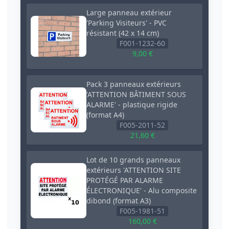
Large panneau extérieur
'Parking Visiteurs' - PVC
résistant (42 x 14 cm)
F001-1232-60
9,00 €
Pack 3 panneaux extérieurs
'ATTENTION BÂTIMENT SOUS
ALARME' - plastique rigide
(format A4)
F005-2011-52
21,60 €
Lot de 10 grands panneaux
extérieurs 'ATTENTION SITE
PROTÉGÉ PAR ALARME
ÉLECTRONIQUE' - Alu composite
dibond (format A3)
F005-1981-51
160,00 €