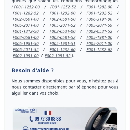
quelles que soient les conditions météorologiques
(
F001-1252-00
/
F001-1252-52
/
F001-1282-00
/
F001-1282-52
/
F001-1292-00
/
F001-1292-52
/
F002-0501-00
/
F002-0501-50
/
F006-3191-00
/
F005-2071-00
/
F005-2071-52
/
F005-2071-59
/
F001-1312-50
/
F002-0531-00
/
F002-0531-52
/
F002-0581-00
/
F002-0581-52
/
F005-1981-00
/
F005-1981-50
/
F005-1981-51
/
F005-2011-00
/
F005-2011-52
/
F001-1232-60
/
F001-1232-62
/
F002-1991-00
/
F002-1991-52
)
.
Besoin d'aide ?
Nous sommes disponibles pour vous, n'hésitez pas à
nous
contacter directement par téléphone
pour vous
aiguiller dans vos choix
.