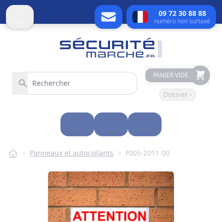
09 72 30 88 88
numéro non surtaxé
MENU
PANIER VIDE
Dossier -
>
Panneaux et autocollants
>
F005-2011-00