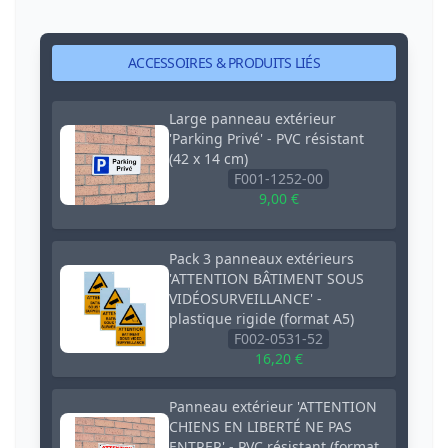
ACCESSOIRES & PRODUITS LIÉS
Large panneau extérieur
'Parking Privé' - PVC résistant
(42 x 14 cm)
F001-1252-00
9,00 €
Pack 3 panneaux extérieurs
'ATTENTION BÂTIMENT SOUS
VIDÉOSURVEILLANCE' -
plastique rigide (format A5)
F002-0531-52
16,20 €
Panneau extérieur 'ATTENTION
CHIENS EN LIBERTÉ NE PAS
ENTRER' - PVC résistant (format