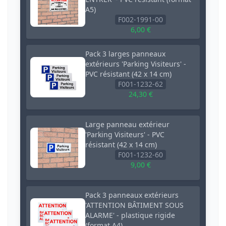
A5)
F002-1991-00
6,00 €
Pack 3 larges panneaux
extérieurs 'Parking Visiteurs' -
PVC résistant (42 x 14 cm)
F001-1232-62
24,30 €
Large panneau extérieur
'Parking Visiteurs' - PVC
résistant (42 x 14 cm)
F001-1232-60
9,00 €
Pack 3 panneaux extérieurs
'ATTENTION BÂTIMENT SOUS
ALARME' - plastique rigide
(format A4)