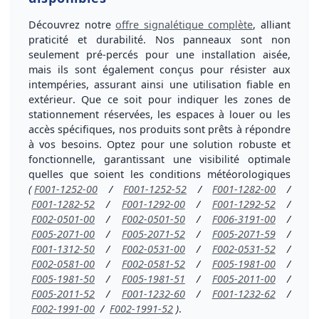
Découvrez notre
offre signalétique complète
, alliant
praticité et durabilité. Nos panneaux sont non
seulement
pré-percés
pour une installation aisée,
mais ils sont également conçus pour
résister aux
intempéries
, assurant ainsi une utilisation fiable
en
extérieur
. Que ce soit pour indiquer les zones de
stationnement réservées, les espaces à louer ou les
accès spécifiques, nos produits sont prêts à répondre
à vos besoins. Optez pour une
solution robuste
et
fonctionnelle
, garantissant une visibilité optimale
quelles que soient les conditions météorologiques
(
F001-1252-00
/
F001-1252-52
/
F001-1282-00
/
F001-1282-52
/
F001-1292-00
/
F001-1292-52
/
F002-0501-00
/
F002-0501-50
/
F006-3191-00
/
F005-2071-00
/
F005-2071-52
/
F005-2071-59
/
F001-1312-50
/
F002-0531-00
/
F002-0531-52
/
F002-0581-00
/
F002-0581-52
/
F005-1981-00
/
F005-1981-50
/
F005-1981-51
/
F005-2011-00
/
F005-2011-52
/
F001-1232-60
/
F001-1232-62
/
F002-1991-00
/
F002-1991-52
)
.