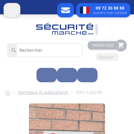
09 72 30 88 88
numéro non surtaxé
MENU
PANIER VIDE
Dossier -
>
Panneaux et autocollants
>
F001-1282-00