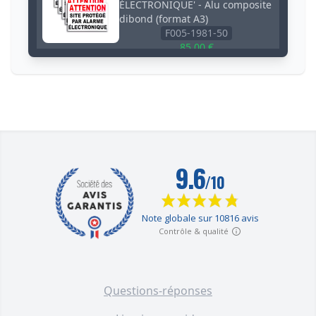
ÉLECTRONIQUE' - Alu composite
dibond (format A3)
F005-1981-50
85,00 €
Grand panneau extérieur 3 mm
'ATTENTION SITE PROTÉGÉ PAR
ALARME ÉLECTRONIQUE' -
Aluminium composite dibond
(format A3)
F005-1981-00
20,00 €
Pack 3 panneaux extérieurs
'ATTENTION CHIENS EN LIBERTÉ
NE PAS ENTRER' - PVC résistant
(format A4)
F002-0581-52
21,60 €
Questions-réponses
Panneau extérieur 'ATTENTION