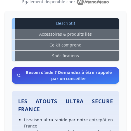
Également disponible chez
Descriptif
Accessoires & produits liés
Ce kit comprend
Spécifications
Besoin d'aide ? Demandez à être rappelé
par un conseiller
LES ATOUTS ULTRA SECURE
FRANCE
Livraison ultra rapide
par notre
entrepôt en
France