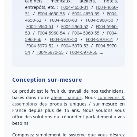
cabinets médicaux, ateliers, hôtels,
entrepôts, etc. :
F004-4650-01
/
F004-4650-
51
/
F004-4650-58
/
F004-4650-59
/
F004-
4650-62
/
F004-4650-63
/
F004-5960-50
/
F004-5960-51
/
F004-5960-52
/
F004-5960-
53
/
F004-5960-54
/
F004-5960-55
/
F004-
5960-56
/
F004-5970-50
/
F004-5970-51
/
F004-5970-52
/
F004-5970-53
/
F004-5970-
54
/
F004-5970-55
/
F004-5970-56
....
Conception sur-mesure
Ce produit est le fruit du travail de nos techniciens,
basés dans notre
atelier nantais
. Nous
concevons &
assemblons
des produits
uniques / sur-mesure
en
France depuis plus de
15 ans
. Nous voulons vous
offrir des solutions qui répondent parfaitement à vos
besoins
.
Composez simplement le système que vous désirez