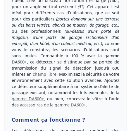
rideau crée un
faisceau horizontal très large
(100°)
pour un
angle vertical restreint
(5°)
. Cet appareil est
idéal pour différents cas d’utilisations, que ce soit
pour des particuliers
(portes donnant sur une terrasse
ou des baies vitrées, abords de maison, de garage, etc.)
ou des professionnels
(au-dessus d’une porte de
magasin, d'une porte de garage sectionnelle d’un
entrepôt, d'un hôtel, d'un cabinet médical, etc.)
, comme
vous le constatez, les scénarios d’utilisations sont
sans limites. Compatible à 100 % avec la gamme
DA600+, ce détecteur se distingue par sa portée de
transmission du signal
de détection
jusqu'à 600
mètres
en
champ libre
. Maximisez la sécurité de votre
environnement avec cette solution avancée. Ajoutez
ce détecteur supplémentaire à un système d'alerte de
passage existant, notamment les kits exemples de la
gamme DA600+
, ou bien, concevez le vôtre à l'aide
des
accessoires de la gamme DA600+
.
Comment ça fonctionne ?
Les détecteurs de mouvement repèrent des