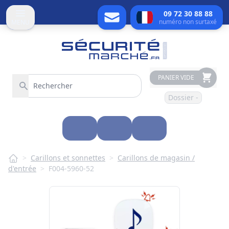
09 72 30 88 88
numéro non surtaxé
MENU
PANIER VIDE
Dossier -
>
Carillons et sonnettes
>
Carillons de magasin /
d'entrée
>
F004-5960-52