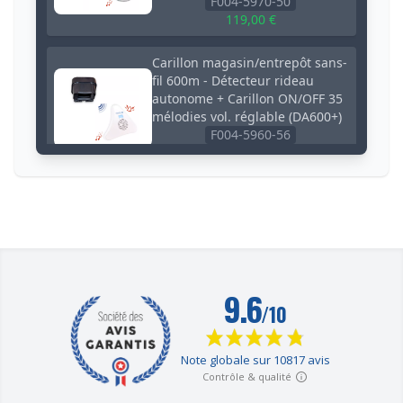
F004-5970-50
119,00 €
Carillon magasin/entrepôt sans-
fil 600m - Détecteur rideau
autonome + Carillon ON/OFF 35
mélodies vol. réglable (DA600+)
F004-5960-56
125,00 €
Carillon magasin/entrepôt sans-
fil - 2 détecteurs rideaux
autonomes + 3 carillons 35
mélodies volume réglable
(DA600+)
F004-5960-55
237,00 €
Carillon magasin/entrepôt sans-
fil - 2 détecteurs rideaux
autonomes + 2 carillons 35
mélodies vol. réglable (DA600+)