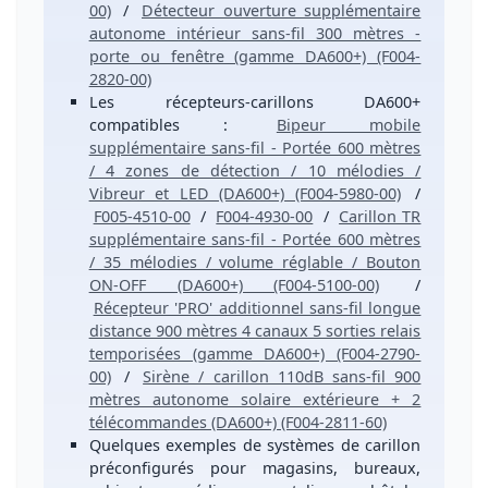
00)
/
Détecteur ouverture supplémentaire
autonome intérieur sans-fil 300 mètres -
porte ou fenêtre (gamme DA600+) (F004-
2820-00)
Les
récepteurs-carillons DA600+
compatibles :
Bipeur mobile
supplémentaire sans-fil - Portée 600 mètres
/ 4 zones de détection / 10 mélodies /
Vibreur et LED (DA600+) (F004-5980-00)
/
F005-4510-00
/
F004-4930-00
/
Carillon TR
supplémentaire sans-fil - Portée 600 mètres
/ 35 mélodies / volume réglable / Bouton
ON-OFF (DA600+) (F004-5100-00)
/
Récepteur 'PRO' additionnel sans-fil longue
distance 900 mètres 4 canaux 5 sorties relais
temporisées (gamme DA600+) (F004-2790-
00)
/
Sirène / carillon 110dB sans-fil 900
mètres autonome solaire extérieure + 2
télécommandes (DA600+) (F004-2811-60)
Quelques
exemples
de
systèmes de carillon
préconfigurés
pour magasins, bureaux,