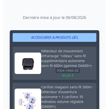
Dernière mise à jour le 06/08/2026
ACCESSOIRES & PRODUITS LIÉS
Détecteur de mouvement
infrarouge "rideau" sans-fil
supplémentaire autonome
sans-fil 600m (gamme DA600+)
F004-5960-00
60,00 €
Carillon magasin sans-fil 300m -
Détecteur d'ouverture
autonome + 3 carillons 35
mélodies volume réglable
(DA600+)