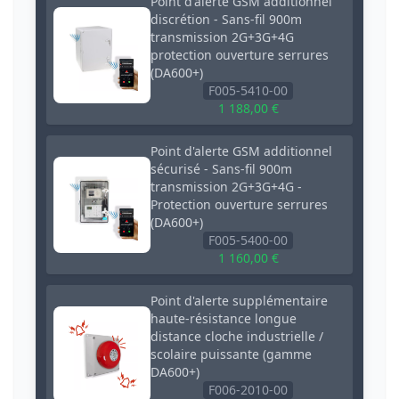
Point d'alerte GSM additionnel
discrétion - Sans-fil 900m
transmission 2G+3G+4G
protection ouverture serrures
(DA600+)
F005-5410-00
1 188,00 €
Point d'alerte GSM additionnel
sécurisé - Sans-fil 900m
transmission 2G+3G+4G -
Protection ouverture serrures
(DA600+)
F005-5400-00
1 160,00 €
Point d'alerte supplémentaire
haute-résistance longue
distance cloche industrielle /
scolaire puissante (gamme
DA600+)
F006-2010-00