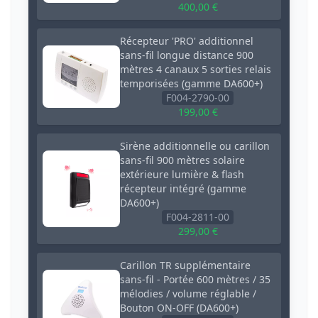
400,00 €
Récepteur 'PRO' additionnel
sans-fil longue distance 900
mètres 4 canaux 5 sorties relais
temporisées (gamme DA600+)
F004-2790-00
199,00 €
Sirène additionnelle ou carillon
sans-fil 900 mètres solaire
extérieure lumière & flash
récepteur intégré (gamme
DA600+)
F004-2811-00
299,00 €
Carillon TR supplémentaire
sans-fil - Portée 600 mètres / 35
mélodies / volume réglable /
Bouton ON-OFF (DA600+)