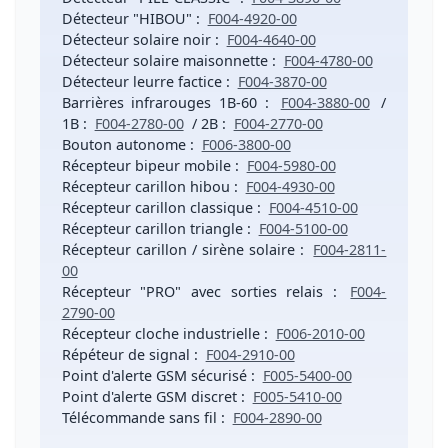
Détecteur "HIBOU"
:
F004-4920-00
Détecteur solaire noir
:
F004-4640-00
Détecteur solaire maisonnette
:
F004-4780-00
Détecteur leurre factice
:
F004-3870-00
Barrières infrarouges 1B-60
:
F004-3880-00
/
1B
:
F004-2780-00
/
2B
:
F004-2770-00
Bouton autonome
:
F006-3800-00
Récepteur bipeur mobile
:
F004-5980-00
Récepteur carillon hibou
:
F004-4930-00
Récepteur carillon classique
:
F004-4510-00
Récepteur carillon triangle
:
F004-5100-00
Récepteur carillon / sirène solaire
:
F004-2811-
00
Récepteur "PRO" avec sorties relais
:
F004-
2790-00
Récepteur cloche industrielle
:
F006-2010-00
Répéteur de signal
:
F004-2910-00
Point d'alerte GSM sécurisé
:
F005-5400-00
Point d'alerte GSM discret
:
F005-5410-00
Télécommande sans fil
:
F004-2890-00