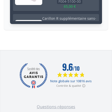
F004-5100-00
65,00 €
Carillon R supplémentaire sans-
fil - Portée 600 mètres / 35
mélodies / volume réglable /
flashs (DA600+)
F004-4510-00
39,00 €
Récepteur carillon hibou noir
supplémentaire sans-fil - Portée
600 mètres / 35 mélodies /
volume réglable (gamme
DA600+)
F004-4930-00
35,00 €
Bipeur mobile supplémentaire
sans-fil - Portée 600 mètres / 4
Questions-réponses
zones de détection / 10