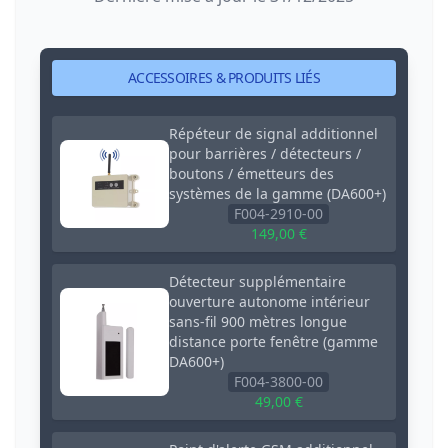
ACCESSOIRES & PRODUITS LIÉS
Répéteur de signal additionnel
pour barrières / détecteurs /
boutons / émetteurs des
systèmes de la gamme (DA600+)
F004-2910-00
149,00 €
Détecteur supplémentaire
ouverture autonome intérieur
sans-fil 900 mètres longue
distance porte fenêtre (gamme
DA600+)
F004-3800-00
49,00 €