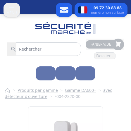
09 72 30 88 88
numéro non surtaxé
MENU
PANIER VIDE
Dossier -
>
Produits par gamme
>
Gamme DA600+
>
avec
détecteur d'ouverture
>
F004-2820-00