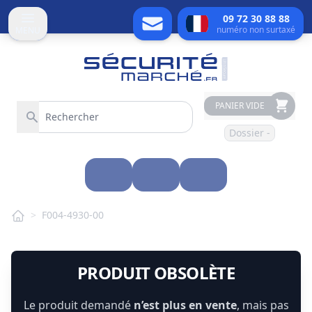
09 72 30 88 88
numéro non surtaxé
MENU
PANIER VIDE
Dossier -
>
F004-4930-00
PRODUIT OBSOLÈTE
Le produit demandé
n’est plus en vente
, mais pas