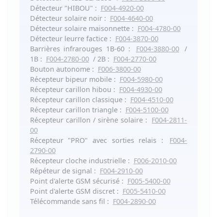
Détecteur "HIBOU"
:
F004-4920-00
Détecteur solaire noir
:
F004-4640-00
Détecteur solaire maisonnette
:
F004-4780-00
Détecteur leurre factice
:
F004-3870-00
Barrières infrarouges 1B-60
:
F004-3880-00
/
1B
:
F004-2780-00
/
2B
:
F004-2770-00
Bouton autonome
:
F006-3800-00
Récepteur bipeur mobile
:
F004-5980-00
Récepteur carillon hibou
:
F004-4930-00
Récepteur carillon classique
:
F004-4510-00
Récepteur carillon triangle
:
F004-5100-00
Récepteur carillon / sirène solaire
:
F004-2811-
00
Récepteur "PRO" avec sorties relais
:
F004-
2790-00
Récepteur cloche industrielle
:
F006-2010-00
Répéteur de signal
:
F004-2910-00
Point d'alerte GSM sécurisé
:
F005-5400-00
Point d'alerte GSM discret
:
F005-5410-00
Télécommande sans fil
:
F004-2890-00