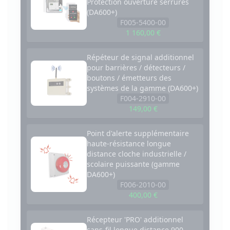
Protection ouverture serrures
(DA600+)
F005-5400-00
1 160,00 €
Répéteur de signal additionnel
pour barrières / détecteurs /
boutons / émetteurs des
systèmes de la gamme (DA600+)
F004-2910-00
149,00 €
Point d'alerte supplémentaire
haute-résistance longue
distance cloche industrielle /
scolaire puissante (gamme
DA600+)
F006-2010-00
400,00 €
Récepteur 'PRO' additionnel
sans-fil longue distance 900