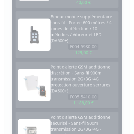
40,00 €
Bipeur mobile supplémentaire
sans-fil - Portée 600 mètres / 4
zones de détection / 10
mélodies / Vibreur et LED
(DA600+)
F004-5980-00
129,00 €
Point d'alerte GSM additionnel
discrétion - Sans-fil 900m
transmission 2G+3G+4G
protection ouverture serrures
(DA600+)
F005-5410-00
1 188,00 €
Point d'alerte GSM additionnel
sécurisé - Sans-fil 900m
transmission 2G+3G+4G -