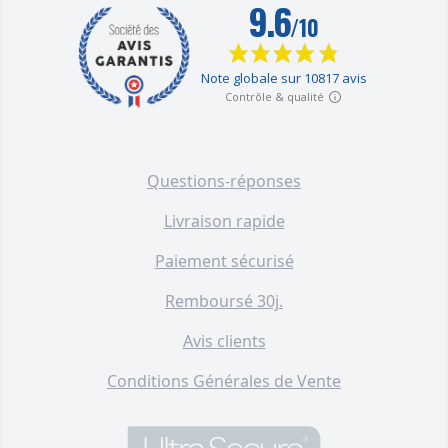
fil - Portée 600 mètres / 35
mélodies / volume réglable /
flashs (DA600+)
F004-4510-00
39,00 €
Bouton sans-fil extérieur
supplémentaire pour sonnette
Questions-réponses
autonome 300 mètres témoin
lumineux (gamme DA600+)
Livraison rapide
F006-3800-00
30,00 €
Paiement sécurisé
Détecteur ouverture
Remboursé 30j.
supplémentaire autonome
intérieur sans-fil 300 mètres -
Avis clients
porte ou fenêtre (gamme
DA600+)
Conditions Générales de Vente
F004-2820-00
30,00 €