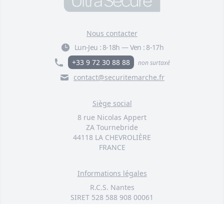
Barrières supplémentaires 2B
infrarouges 900 mètres solaires
extérieures autonomes sans-fil
Nous contacter
détection passage (DA600+)
F004-2770-00
Lun-Jeu :
8-18h
—
Ven :
8-17h
439,00 €
+33 9 72 30 88 88
non surtaxé
contact@securitemarche.fr
Barrières supplémentaires 1B
infrarouges 900 mètres solaires
extérieures autonomes sans-fil
Siège social
détection passage (DA600+)
8 rue Nicolas Appert
F004-2780-00
ZA Tournebride
329,00 €
44118 LA CHEVROLIÈRE
FRANCE
Barrières supplémentaires 1B-
60 infrarouges 900 mètres
Informations légales
solaires extérieures autonomes
sans-fil (DA600+)
R.C.S. Nantes
F004-3880-00
SIRET 528 588 908 00061
239,00 €
SAS au capital de 50 000 euros