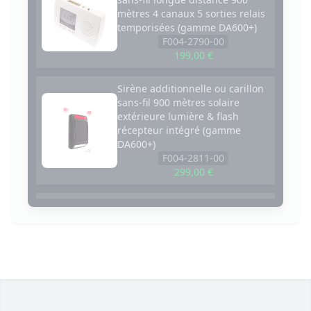
mètres 4 canaux 5 sorties relais
temporisées (gamme DA600+)
F004-2790-00
199,00 €
Sirène additionnelle ou carillon
sans-fil 900 mètres solaire
extérieure lumière & flash
récepteur intégré (gamme
DA600+)
F004-2811-00
299,00 €
Carillon TR supplémentaire
sans-fil - Portée 600 mètres / 35
mélodies / volume réglable /
Bouton ON-OFF (DA600+)
F004-5100-00
65,00 €
Carillon R supplémentaire sans-