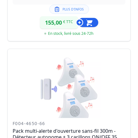
PLUS D'INFOS
155,00
€ TTC
En stock, livré sous 24-72h
F004-4650-66
Pack multi-alerte d'ouverture sans-fil 300m -
Détecteur autonome + 3 carillons ON/OFF 35