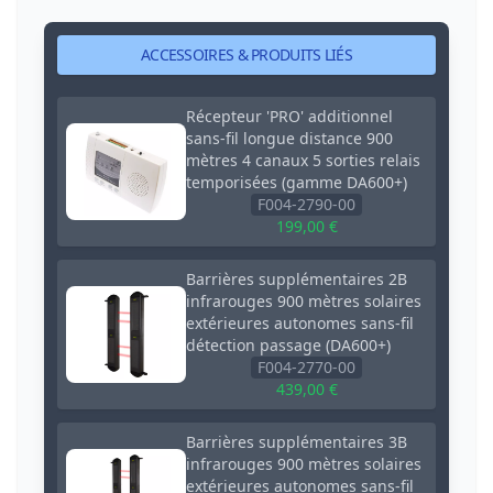
ACCESSOIRES & PRODUITS LIÉS
Récepteur 'PRO' additionnel
sans-fil longue distance 900
mètres 4 canaux 5 sorties relais
temporisées (gamme DA600+)
F004-2790-00
199,00 €
Barrières supplémentaires 2B
infrarouges 900 mètres solaires
extérieures autonomes sans-fil
détection passage (DA600+)
F004-2770-00
439,00 €
Barrières supplémentaires 3B
infrarouges 900 mètres solaires
extérieures autonomes sans-fil