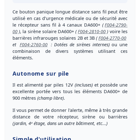
Ce
bouton panique longue distance
sans fil peut être
utilisé en
cas d’urgence médicale ou de sécurité
avec
le
récepteur sans fil à 4 canaux DA600+
(
F004-2790-
00
)
, la
sirène solaire DA600+
(
F004-2810-00
)
voire les
barrières infrarouges solaires 2B et 3B
(
F004-2770-00
et
F004-2760-00
: Dotées de sirènes internes)
ou une
combinaison de divers systèmes utilisant ces
éléments
.
Autonome sur pile
Il est alimenté par piles 12V
(incluses)
et possède une
excellente portée vers tous les éléments DA600+ de
900 mètres
(champ libre)
.
Il vous permet de
donner l'alerte, même à très grande
distance de votre récepteur, sirène ou barrières
(jardin, 4ᵉ étage, dans un autre bâtiment, etc...)
Simple d'utilisation