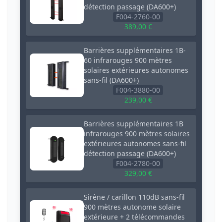
détection passage (DA600+)
F004-2760-00
389,00 €
Barrières supplémentaires 1B-
60 infrarouges 900 mètres
solaires extérieures autonomes
sans-fil (DA600+)
F004-3880-00
239,00 €
Barrières supplémentaires 1B
infrarouges 900 mètres solaires
extérieures autonomes sans-fil
détection passage (DA600+)
F004-2780-00
329,00 €
Sirène / carillon 110dB sans-fil
900 mètres autonome solaire
extérieure + 2 télécommandes