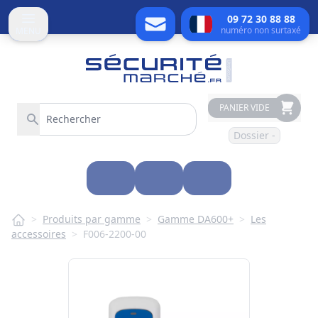
09 72 30 88 88
numéro non surtaxé
MENU
PANIER VIDE
Dossier -
>
Produits par gamme
>
Gamme DA600+
>
Les
accessoires
>
F006-2200-00