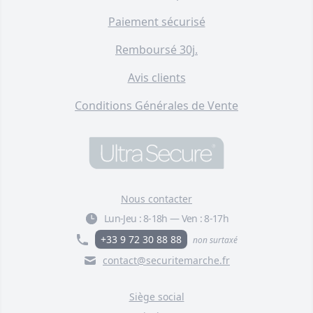
Carillon R supplémentaire sans-
fil - Portée 600 mètres / 35
Paiement sécurisé
mélodies / volume réglable /
flashs (DA600+)
Remboursé 30j.
F004-4510-00
39,00 €
Avis clients
Conditions Générales de Vente
Carillon TR supplémentaire
sans-fil - Portée 600 mètres / 35
mélodies / volume réglable /
Bouton ON-OFF (DA600+)
F004-5100-00
65,00 €
Nous contacter
Lun-Jeu :
8-18h
—
Ven :
8-17h
+33 9 72 30 88 88
non surtaxé
contact@securitemarche.fr
Siège social