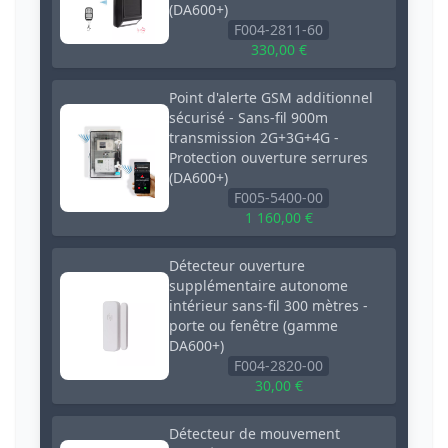
(DA600+)
F004-2811-60
330,00 €
Point d'alerte GSM additionnel
sécurisé - Sans-fil 900m
transmission 2G+3G+4G -
Protection ouverture serrures
(DA600+)
F005-5400-00
1 160,00 €
Détecteur ouverture
supplémentaire autonome
intérieur sans-fil 300 mètres -
porte ou fenêtre (gamme
DA600+)
F004-2820-00
30,00 €
Détecteur de mouvement