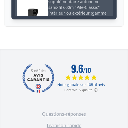
supplémentaire autonome
sans-fil 600m "Pile-Classic"
intérieur ou extérieur (gamme
DA600+)
F004-3890-00
50,00 €
Détecteur de mouvement sans-
fil solaire supplémentaire -
Portée 600 mètres / extérieur /
autonome - NOIR (DA600+)
F004-4640-00
70,00 €
Détecteur mouvement sans-fil
supplémentaire 2 panneaux
solaires - Portée 600m /
extérieur / autonome (DA600+)
F004-4780-00
Questions-réponses
95,00 €
Livraison rapide