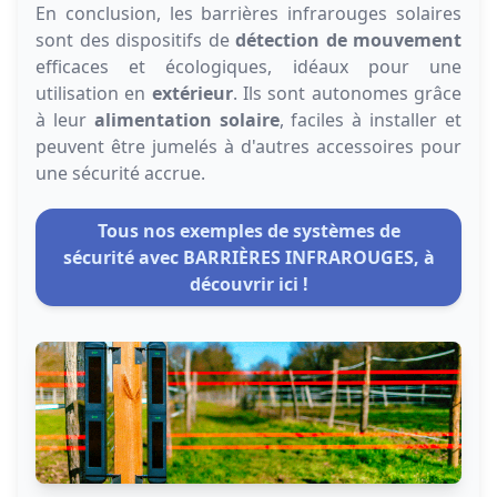
En conclusion, les barrières infrarouges solaires
sont des dispositifs de
détection de mouvement
efficaces et écologiques, idéaux pour une
utilisation en
extérieur
. Ils sont autonomes grâce
à leur
alimentation solaire
, faciles à installer et
peuvent être jumelés à d'autres accessoires pour
une sécurité accrue.
Tous nos exemples de systèmes de
sécurité avec BARRIÈRES INFRAROUGES, à
découvrir ici !