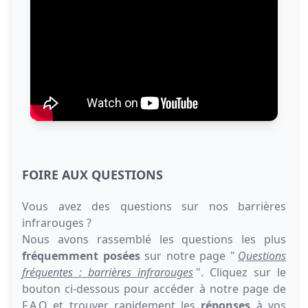
FOIRE AUX QUESTIONS
Vous avez des questions sur nos barrières
infrarouges ?
Nous avons rassemblé les questions les plus
fréquemment posées
sur notre page "
Questions
fréquentes : barrières infrarouges
". Cliquez sur le
bouton ci-dessous pour accéder à notre page de
F.A.Q et trouver rapidement les
réponses
à vos