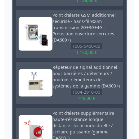
1 188,00 €
Point d'alerte GSM additionnel
sécurisé - Sans-fil 900m
transmission 2G+3G+4G -
Protection ouverture serrures
(DA600+)
F005-5400-00
1 160,00 €
Répéteur de signal additionnel
pour barrières / détecteurs /
boutons / émetteurs des
systèmes de la gamme (DA600+)
F004-2910-00
149,00 €
Point d'alerte supplémentaire
haute-résistance longue
distance cloche industrielle /
scolaire puissante (gamme
DA600+)