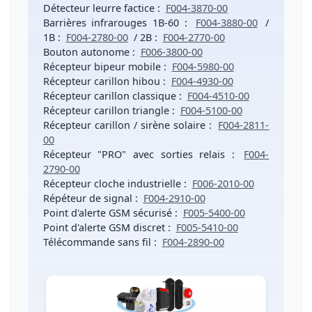
Détecteur leurre factice
:
F004-3870-00
Barrières infrarouges 1B-60
:
F004-3880-00
/
1B
:
F004-2780-00
/
2B
:
F004-2770-00
Bouton autonome
:
F006-3800-00
Récepteur bipeur mobile
:
F004-5980-00
Récepteur carillon hibou
:
F004-4930-00
Récepteur carillon classique
:
F004-4510-00
Récepteur carillon triangle
:
F004-5100-00
Récepteur carillon / sirène solaire
:
F004-2811-
00
Récepteur "PRO" avec sorties relais
:
F004-
2790-00
Récepteur cloche industrielle
:
F006-2010-00
Répéteur de signal
:
F004-2910-00
Point d'alerte GSM sécurisé
:
F005-5400-00
Point d'alerte GSM discret
:
F005-5410-00
Télécommande sans fil
:
F004-2890-00