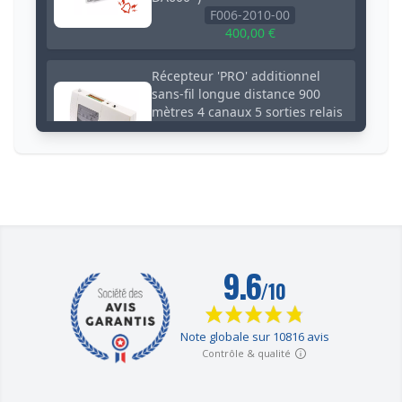
F006-2010-00
400,00 €
Récepteur 'PRO' additionnel
sans-fil longue distance 900
mètres 4 canaux 5 sorties relais
temporisées (gamme DA600+)
F004-2790-00
199,00 €
Sirène additionnelle ou carillon
sans-fil 900 mètres solaire
extérieure lumière & flash
récepteur intégré (gamme
DA600+)
F004-2811-00
299,00 €
Récepteur carillon hibou noir
supplémentaire sans-fil - Portée
600 mètres / 35 mélodies /