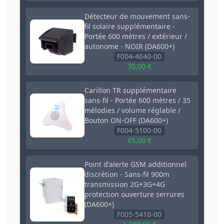
Détecteur de mouvement sans-
fil solaire supplémentaire -
Portée 600 mètres / extérieur /
autonome - NOIR (DA600+)
F004-4640-00
70,00 €
Carillon TR supplémentaire
sans-fil - Portée 600 mètres / 35
mélodies / volume réglable /
Bouton ON-OFF (DA600+)
F004-5100-00
65,00 €
Point d'alerte GSM additionnel
discrétion - Sans-fil 900m
transmission 2G+3G+4G
protection ouverture serrures
(DA600+)
F005-5410-00