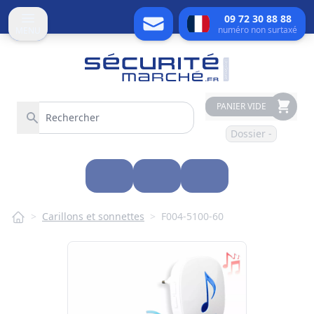
09 72 30 88 88
numéro non surtaxé
MENU
PANIER VIDE
Dossier -
>
Carillons et sonnettes
>
F004-5100-60