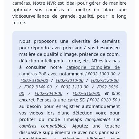
caméras
.
Notre NVR est idéal pour gérer de manière
optimale vos caméras
et mettre en place une
vidéosurveillance de
grande qualité, pour le long
terme
.
Nous proposons une
diversité de caméras
pour
répondre avec précision à vos besoins
en
matière de qualité d'image, présence de zoom,
détection intelligente, forme, etc. N'hésitez pas
à consulter notre
catégorie complète de
caméras PoE
avec notamment
(
F002-3000-00
/
F002-3100-00
/
F002-3010-00
/
F002-3120-00
/
F002-3140-00
/
F002-3130-00
/
F002-3030-
00
/
F002-3040-00
/
F002-3160-00
et plus
encore)
. Pensez à une
carte-SD
(
F002-0920-50
)
au besoin pour enregistrer automatiquement
vos vidéos lors d'une détection voire pour
profiter du mode Timelaps
(uniquement sur
caméras compatibles)
. Ajoutez une
touche
dissuasive supplémentaire
avec nos
panneaux
signalétiques
« Attention bâtiment sous