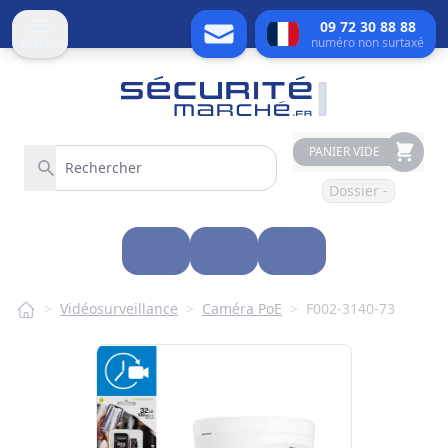
09 72 30 88 88
numéro non surtaxé
MENU
PANIER VIDE
Dossier -
>
Vidéosurveillance
>
Caméra PoE
>
F002-3140-73