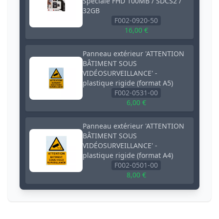
Spéciale FHD 100MB / SDCS2 /
32GB
F002-0920-50
16,00 €
Panneau extérieur 'ATTENTION
BÂTIMENT SOUS
VIDÉOSURVEILLANCE' -
plastique rigide (format A5)
F002-0531-00
6,00 €
Panneau extérieur 'ATTENTION
BÂTIMENT SOUS
VIDÉOSURVEILLANCE' -
plastique rigide (format A4)
F002-0501-00
8,00 €