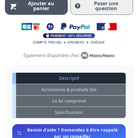
Ajouter au
Poser une
panier
question
Également disponible chez
Descriptif
Accessoires & produits liés
Ce kit comprend
Spécifications
Besoin d'aide ? Demandez à être rappelé
par un conseiller