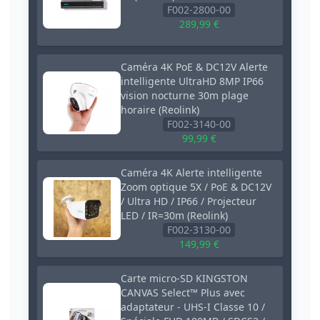
F002-2800-00
289,99 €
Caméra 4K PoE & DC12V Alerte
intelligente UltraHD 8MP IP66
vision nocturne 30m plage
horaire (Reolink)
F002-3140-00
99,99 €
Caméra 4K Alerte intelligente
Zoom optique 5X / PoE & DC12V
/ Ultra HD / IP66 / Projecteur
LED / IR=30m (Reolink)
F002-3130-00
149,99 €
Carte micro-SD KINGSTON
CANVAS Select™ Plus avec
adaptateur - UHS-I Classe 10 /