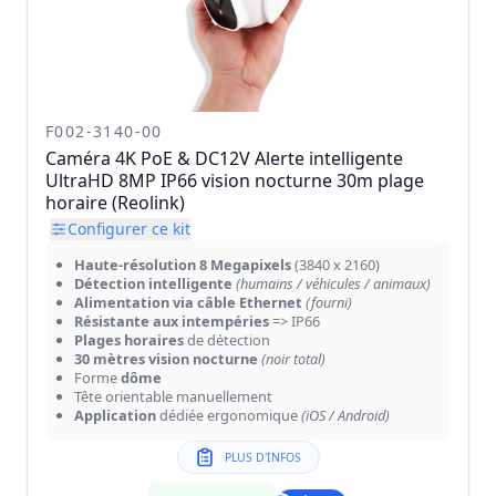
F002-3140-00
Caméra 4K PoE & DC12V Alerte intelligente
UltraHD 8MP IP66 vision nocturne 30m plage
horaire (Reolink)
Configurer ce kit
Haute-résolution 8 Megapixels
(3840 x 2160)
Détection intelligente
(humains / véhicules / animaux)
Alimentation via câble Ethernet
(fourni)
Résistante aux intempéries
=> IP66
Plages horaires
de détection
30 mètres vision nocturne
(noir total)
Forme
dôme
Tête orientable manuellement
Application
dédiée ergonomique
(iOS / Android)
PLUS D'INFOS