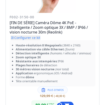
F002-3150-00
[FIN DE SÉRIE] Caméra Dôme 4K PoE -
Intelligente / Zoom optique 3X / 8MP / IP66 /
vision nocturne 30m (Reolink)
Configurer ce kit
Haute-résolution 8 Megapixels
(3840 x 2160)
Alimentation via câble Ethernet
(fourni)
Détection intelligente
(humains / véhicules / animaux)
Zoom optique 3X
Résistante aux intempéries
IP66
Plages horaires
de détection
30 mètres vision nocturne
(noir total)
Application
ergonomique
(iOS / Android)
Forme
dôme
Tête orientable manuellement
PLUS D'INFOS
129,99 €
(-40,00 €)
€ TTC