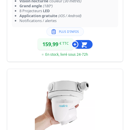
Vision nocturne
couleur
(30 mètres)
Grand angle
(180°)
8 Projecteurs
LED
Application gratuite
(iOS / Android)
Notifications / alertes
PLUS D'INFOS
159,99
€ TTC
En stock, livré sous 24-72h