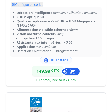
Configurer ce kit
Détection intelligente
(humains / véhicules / animaux)
ZOOM optique 5X
Qualité exceptionnelle =>
4K Ultra HD 8 Megapixels
(3840 x 2160)
Alimentation via câble Ethernet
(fourni)
Vision nocturne couleur
(30m)
Projecteur
LED intégré
Résistante aux intempéries
=> IP66
Application
(iOS / Android)
Détection / Notification / Enregistrement
PLUS D'INFOS
149,99
€ TTC
En stock, livré sous 24-72h