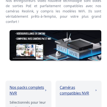
Nos
enregistreurs vidéo
nouvelle technologie sont dotés
de
sorties PoE
et parfaitement
compatibles
avec nos
caméras Reolink
, y compris les modèles
WiFi
. Ils sont
véritablement
prêts-à-l’emploi
, pour votre plus grand
confort !
Nos packs complets
Caméras
NVR
compatibles NVR
Sélectionnés pour leur