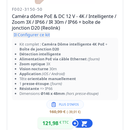
F002-3150-50
Caméra dôme PoE & DC 12 V - 4K / Intelligente /
Zoom 3X / IP66 / IR 30m / IP66 + boîte de
jonction D20 (Reolink)
Configurer ce kit
Kit complet :
Caméra Dôme intelligente 4K PoE
+
Boîte de jonction D20
Détection intelligente
Alimentation PoE via câble Ethernet
(fourni)
Zoom optique
3X
Vision nocturne
30m
Application
(iOS / Android)
Tête
orientable manuellement
1
presse-étoupe
(fourni)
Résistante
=> IP66
Dimensions
Ø146 x 48mm
(hors presse-étoupe)
PLUS D'INFOS
160,99 €
(-39,01 €)
121,98
€ TTC