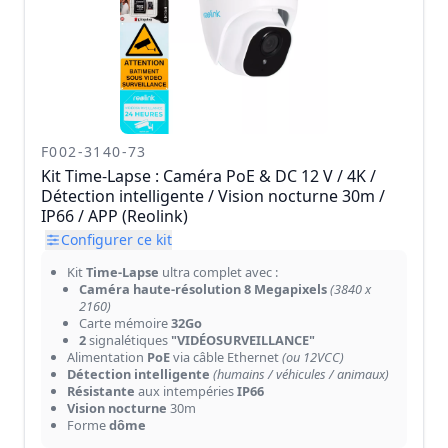
F002-3140-73
Kit Time-Lapse : Caméra PoE & DC 12 V / 4K /
Détection intelligente / Vision nocturne 30m /
IP66 / APP (Reolink)
Configurer ce kit
Kit
Time-Lapse
ultra complet avec :
Caméra haute-résolution 8 Megapixels
(3840 x
2160)
Carte mémoire
32Go
2
signalétiques
"VIDÉOSURVEILLANCE"
Alimentation
PoE
via câble Ethernet
(ou 12VCC)
Détection intelligente
(humains / véhicules / animaux)
Résistante
aux intempéries
IP66
Vision nocturne
30m
Forme
dôme