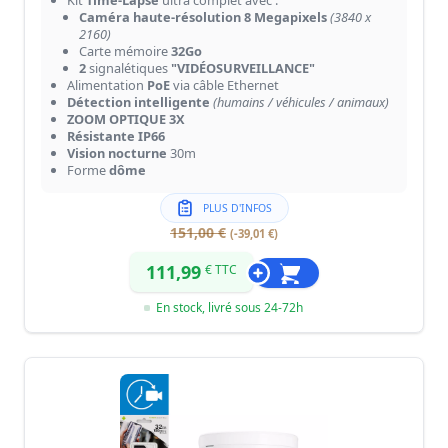
Kit
Time-Lapse
ultra complet avec :
Caméra haute-résolution 8 Megapixels
(3840 x
2160)
Carte mémoire
32Go
2
signalétiques
"VIDÉOSURVEILLANCE"
Alimentation
PoE
via câble Ethernet
Détection intelligente
(humains / véhicules / animaux)
ZOOM OPTIQUE 3X
Résistante IP66
Vision nocturne
30m
Forme
dôme
PLUS D'INFOS
151,00 €
(-39,01 €)
111,99
€ TTC
En stock, livré sous 24-72h