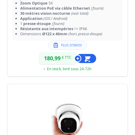
Zoom Optique
5X
Alimentation PoE via câble Ethernet
(fourni)
30 mètres vision nocturne
(noir total)
Application
(iOS / Android)
1
presse-étoupe
(fourni)
Résistante aux intempéries
=> IP66
Dimensions
Ø122 x 46mm
(hors presse-étoupe)
PLUS D'INFOS
180,99
€ TTC
En stock, livré sous 24-72h