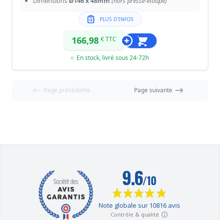
Dimensions
Ø146 x 48mm
(hors presse-étoupe)
PLUS D'INFOS
166,98
€ TTC
En stock, livré sous 24-72h
Page précédente
Page suivante