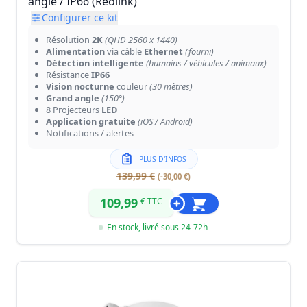
angle / IP66 (Reolink)
Configurer ce kit
Résolution
2K
(QHD 2560 x 1440)
Alimentation
via câble
Ethernet
(fourni)
Détection intelligente
(humains / véhicules / animaux)
Résistance
IP66
Vision nocturne
couleur
(30 mètres)
Grand angle
(150°)
8 Projecteurs
LED
Application gratuite
(iOS / Android)
Notifications / alertes
PLUS D'INFOS
139,99 €
(-30,00 €)
109,99
€ TTC
En stock, livré sous 24-72h