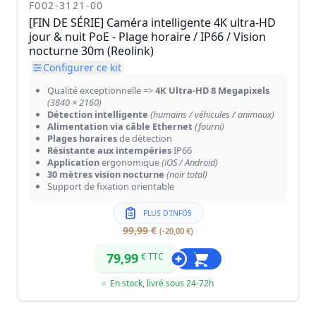
F002-3121-00
[FIN DE SÉRIE] Caméra intelligente 4K ultra-HD
jour & nuit PoE - Plage horaire / IP66 / Vision
nocturne 30m (Reolink)
Configurer ce kit
Qualité exceptionnelle =>
4K Ultra-HD 8 Megapixels
(3840 × 2160)
Détection intelligente
(humains / véhicules / animaux)
Alimentation via câble Ethernet
(fourni)
Plages horaires
de détection
Résistante aux intempéries
IP66
Application
ergonomique
(iOS / Android)
30 mètres vision nocturne
(noir total)
Support de fixation orientable
PLUS D'INFOS
99,99 €
(-20,00 €)
79,99
€ TTC
En stock, livré sous 24-72h