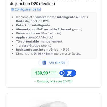
de jonction D20 (Reolink)
Configurer ce kit
Kit complet :
Caméra Dôme intelligente 4K PoE
+
Boîte de jonction D20
Détection intelligente
Alimentation PoE via câble Ethernet
(fourni)
Vision nocturne
30m
(noir total)
Application
(iOS / Android)
Tête
orientable manuellement
1
presse-étoupe
(fourni)
Résistante aux intempéries
=> IP66
Dimensions
Ø146 x 48mm
(hors presse-étoupe)
PLUS D'INFOS
130,99
€ TTC
En stock, livré sous 24-72h