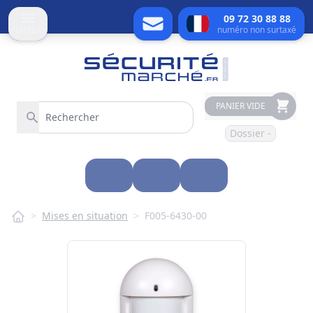
09 72 30 88 88
numéro non surtaxé
MENU
PANIER VIDE
Dossier -
>
Mises en situation
>
F005-6430-00