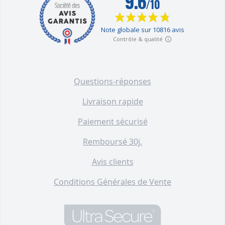
distance - Clavier numérique et
lecteur RFID sur batterie +
Badge RFID (gamme HY)
F005-6450-50
92,00 €
Répéteur de signal sans-fil
additionnel (gamme KP/WG/HY)
Questions-réponses
F005-0760-00
80,00 €
Livraison rapide
Paiement sécurisé
Remboursé 30j.
Avis clients
Conditions Générales de Vente