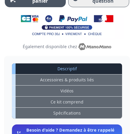
panier
question
Également disponible chez
Descriptif
Accessoires & produits liés
Vidéos
Ce kit comprend
Spécifications
Besoin d'aide ? Demandez à être rappelé