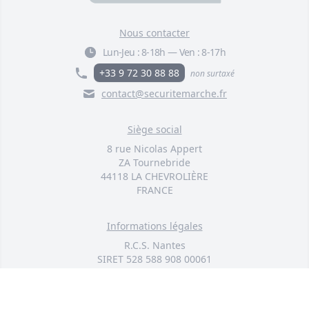
Nous contacter
Lun-Jeu :
8-18h
—
Ven :
8-17h
+33 9 72 30 88 88
non surtaxé
contact@securitemarche.fr
Siège social
8 rue Nicolas Appert
ZA Tournebride
44118 LA CHEVROLIÈRE
FRANCE
Informations légales
R.C.S. Nantes
SIRET 528 588 908 00061
SAS au capital de 50 000 euros