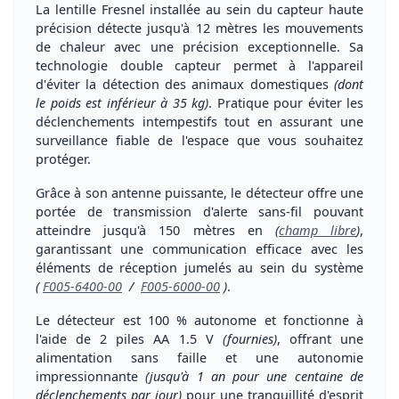
La lentille Fresnel installée au sein du capteur haute
précision détecte
jusqu'à 12 mètres
les mouvements
de chaleur avec une
précision exceptionnelle
. Sa
technologie double capteur permet à l'appareil
d'
éviter
la détection des
animaux domestiques
(dont
le poids est inférieur à 35 kg)
. Pratique pour éviter les
déclenchements intempestifs tout en assurant une
surveillance fiable
de l'espace que vous souhaitez
protéger.
Grâce à son antenne puissante, le détecteur offre une
portée de transmission d'alerte
sans-fil pouvant
atteindre
jusqu'à 150 mètres
en
(
champ libre
)
,
garantissant une communication efficace avec les
éléments de réception jumelés
au sein du système
(
F005-6400-00
/
F005-6000-00
)
.
Le détecteur est
100 % autonome
et fonctionne à
l'aide de
2 piles AA
1.5 V
(fournies)
, offrant une
alimentation sans faille et une
autonomie
impressionnante
(jusqu'à 1 an pour une centaine de
déclenchements par jour)
pour une tranquillité d'esprit