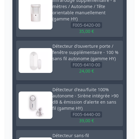
infrarouge supplémentaire - 8
mètres / Autonome / Tête
orientable manuellement
(gamme HY)
F005-6420-00
35,00 €
Détecteur d'ouverture porte /
fenêtre supplémentaire - 100 %
sans fil autonome (gamme HY)
F005-6410-00
24,00 €
Détecteur d'eau/fuite 100%
autonome - Sirène intégrée >90
dB & émission d'alerte en sans
fil (gamme HY)
F005-6440-00
39,00 €
Détecteur sans-fil