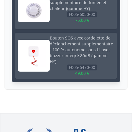
supplémentaire de fumée et
chaleur (gamme HY)
F005-6050-00
75,00 €
Bouton SOS avec cordelette de
déclenchement supplémentaire
- 100 % autonome sans fil avec
buzzer intégré 80dB (gamme
HY)
F005-6470-00
49,00 €
Prise commandée (ON / OFF)
avec télécommande sans fil
(gamme HY)
F005-6480-50
60,00 €
Kit armement / désarmement à