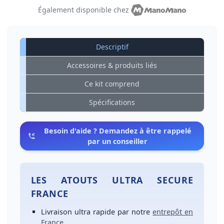
Également disponible chez
Descriptif
Accessoires & produits liés
Ce kit comprend
Spécifications
Besoin d'aide ? Demandez à être rappelé
par un conseiller
LES ATOUTS ULTRA SECURE
FRANCE
Livraison ultra rapide
par notre
entrepôt en
France