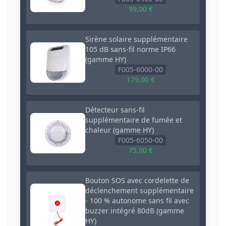
99,00 €
Sirène solaire supplémentaire
105 dB sans-fil norme IP66
(gamme HY)
F005-6000-00
179,00 €
Détecteur sans-fil
supplémentaire de fumée et
chaleur (gamme HY)
F005-6050-00
75,00 €
Bouton SOS avec cordelette de
déclenchement supplémentaire
- 100 % autonome sans fil avec
buzzer intégré 80dB (gamme
HY)