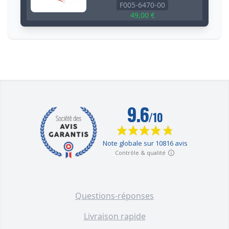
F005-6470-00
49,00 €
Prise commandée (ON / OFF)
avec télécommande sans fil
(gamme HY)
F005-6480-50
60,00 €
Kit armement / désarmement à
distance - Clavier numérique et
lecteur RFID sur batterie +
Badge RFID (gamme HY)
F005-6450-50
92,00 €
Répéteur de signal sans-fil
Questions-réponses
additionnel (gamme KP/WG/HY)
F005-0760-00
Livraison rapide
80,00 €