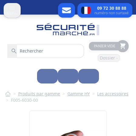
09 72 30 88 88
numéro non surtaxé
MENU
PANIER VIDE
Dossier -
>
Produits par gamme
>
Gamme HY
>
Les accessoires
>
F005-6030-00