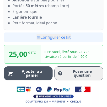
Autonome
sur pile (fournie)
Portée
50 mètres
(champ libre)
Ergonomique
Lanière fournie
Petit format, idéal poche
Configurer ce kit
25,00
En stock, livré sous 24-72h
€ TTC
Livraison à partir de 4,90 €
Ajouter au
Poser une
panier
question