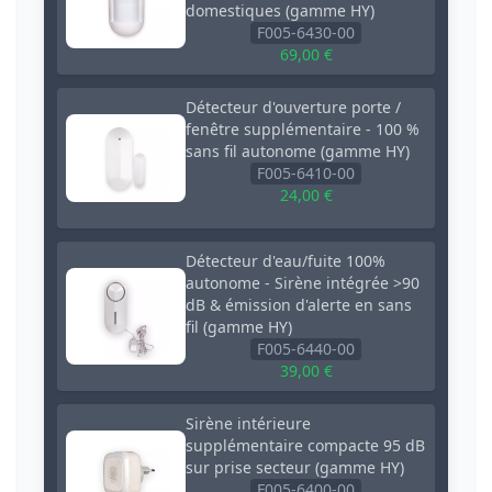
domestiques (gamme HY)
F005-6430-00
69,00 €
Détecteur d'ouverture porte /
fenêtre supplémentaire - 100 %
sans fil autonome (gamme HY)
F005-6410-00
24,00 €
Détecteur d'eau/fuite 100%
autonome - Sirène intégrée >90
dB & émission d'alerte en sans
fil (gamme HY)
F005-6440-00
39,00 €
Sirène intérieure
supplémentaire compacte 95 dB
sur prise secteur (gamme HY)
F005-6400-00