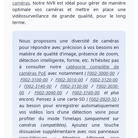
caméras
.
Notre NVR est idéal pour gérer de manière
optimale vos caméras
et mettre en place une
vidéosurveillance de
grande qualité, pour le long
terme
.
Nous proposons une
diversité de caméras
pour
répondre avec précision à vos besoins
en
matière de qualité d'image, présence de zoom,
détection intelligente, forme, etc. N'hésitez pas
à consulter notre
catégorie complète de
caméras PoE
avec notamment
(
F002-3000-00
/
F002-3100-00
/
F002-3010-00
/
F002-3120-00
/
F002-3140-00
/
F002-3130-00
/
F002-3030-
00
/
F002-3040-00
/
F002-3160-00
et plus
encore)
. Pensez à une
carte-SD
(
F002-0920-50
)
au besoin pour enregistrer automatiquement
vos vidéos lors d'une détection voire pour
profiter du mode Timelaps
(uniquement sur
caméras compatibles)
. Ajoutez une
touche
dissuasive supplémentaire
avec nos
panneaux
signalétiques
« Attention bâtiment sous