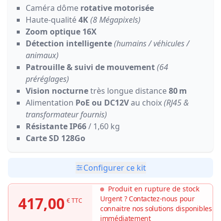
Caméra dôme
rotative motorisée
Haute-qualité
4K
(8 Mégapixels)
Zoom optique 16X
Détection intelligente
(humains / véhicules /
animaux)
Patrouille & suivi de mouvement
(64
préréglages)
Vision nocturne
très longue distance
80 m
Alimentation
PoE ou DC12V
au choix
(RJ45 &
transformateur fournis)
Résistante IP66
/ 1,60 kg
Carte SD 128Go
Configurer ce kit
Produit en rupture de stock
417,00
Urgent ? Contactez-nous pour
€ TTC
connaitre nos solutions disponibles
immédiatement