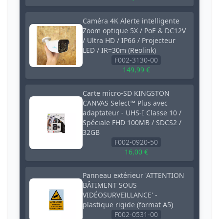
Caméra 4K Alerte intelligente
Zoom optique 5X / PoE & DC12V
/ Ultra HD / IP66 / Projecteur
LED / IR=30m (Reolink)
F002-3130-00
149,99 €
Carte micro-SD KINGSTON
CANVAS Select™ Plus avec
adaptateur - UHS-I Classe 10 /
Spéciale FHD 100MB / SDCS2 /
32GB
F002-0920-50
16,00 €
Panneau extérieur 'ATTENTION
BÂTIMENT SOUS
VIDÉOSURVEILLANCE' -
plastique rigide (format A5)
F002-0531-00