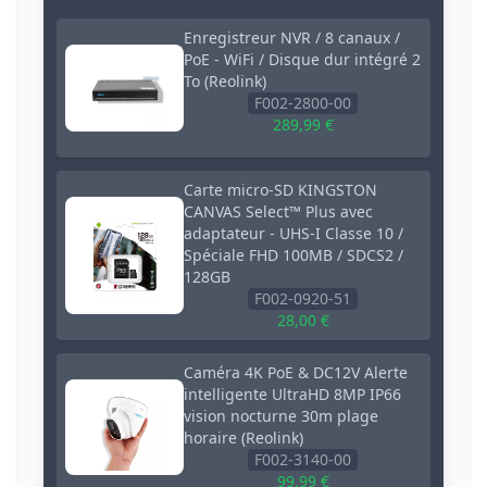
Enregistreur NVR / 8 canaux /
PoE - WiFi / Disque dur intégré 2
To (Reolink)
F002-2800-00
289,99 €
Carte micro-SD KINGSTON
CANVAS Select™ Plus avec
adaptateur - UHS-I Classe 10 /
Spéciale FHD 100MB / SDCS2 /
128GB
F002-0920-51
28,00 €
Caméra 4K PoE & DC12V Alerte
intelligente UltraHD 8MP IP66
vision nocturne 30m plage
horaire (Reolink)
F002-3140-00
99,99 €