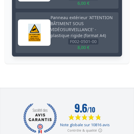
6,00 €
Panneau extérieur 'ATTENTION
BÂTIMENT SOUS
VIDÉOSURVEILLANCE' -
plastique rigide (format A4)
F002-0501-00
8,00 €