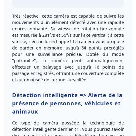
Très
réactive
, cette caméra est capable de
suivre les
mouvements
d'un élément détecté avec une
rapidité
impressionnante
. Sa vitesse de
rotation horizontale
est mesurée à
281°/s
et
56°/s
sur l'
axe vertical
: à cette
vitesse, rien ne lui échappe ! La caméra vous propose
de garder en mémoire jusqu'à
64 points préréglés
pour une surveillance précise. Dotée du mode
"patrouille"
, la caméra peut automatiquement
effectuer un
balayage
avec jusqu'à
16 points de
passage enregistrés
, offrant une
couverture complète
et
automatisée
de la zone surveillée.
Détection intelligente => Alerte de la
présence de personnes, véhicules et
animaux
Ce type de caméra possède la technologie de
détection intelligente
dernier cri. Vous pourrez savoir
directement si la caméra a détecté
un humain
,
un