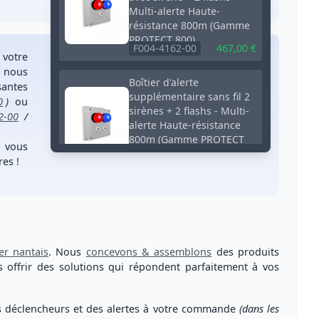
Multi-alerte Haute-
résistance 800m (Gamme
PROTECT 800)
F004-4162-00
467,00 €
votre
, nous
Boîtier d'alerte
santes
supplémentaire sans fil 2
0
)
ou
sirènes + 2 flashs - Multi-
2-00
/
alerte Haute-résistance
800m (Gamme PROTECT
e vous
800)
es !
F004-4164-00
531,00 €
ier nantais
. Nous
concevons & assemblons
des produits
us
offrir des solutions qui répondent parfaitement à vos
s déclencheurs et des alertes à votre commande
(dans les