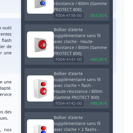
résistance / 800m (Gamme
PROTECT 800)
F004-4156-00
363,00 €
un
outil
Boîtier d'alerte
rentes
supplémentaire sans fil
 flash
avec cloche - Haute-
ter de
résistance / 800m (Gamme
r une
PROTECT 800)
F004-4141-00
440,00 €
Boîtier d'alerte
supplémentaire sans fil
re une
avec cloche + flash -
dapté.
Haute-résistance / 800m
ervice
(Gamme PROTECT 800)
F004-4142-00
498,00 €
ns des
Boîtier d'alerte
ues.
supplémentaire sans fil
avec cloche + 2 flashs -
, nos