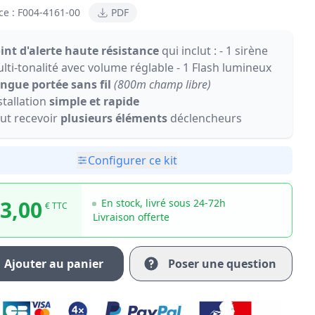
ce :
F004-4161-00
PDF
int d'alerte haute résistance
qui inclut : - 1 sirène
lti-tonalité avec volume réglable - 1 Flash lumineux
ngue portée sans fil
(800m champ libre)
stallation
simple et rapide
ut recevoir
plusieurs éléments
déclencheurs
Configurer ce kit
3,00
En stock, livré sous 24-72h
€ TTC
Livraison offerte
Ajouter au panier
Poser une question