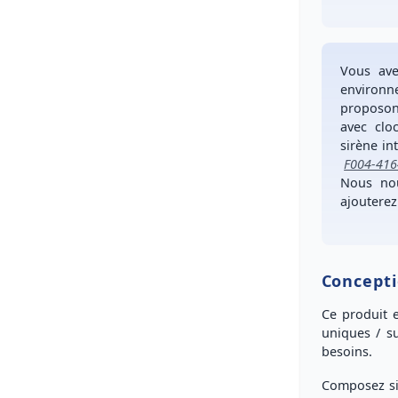
Vous av
environ
proposo
avec clo
sirène in
F004-416
Nous no
ajouterez
Concept
Ce produit e
uniques / s
besoins
.
Composez si