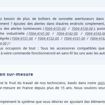
ez
besoin de plus de boîtiers de sonnette avertisseurs
dans 
nement ?
Ajoutez des alertes dans d'autres endroits simplement
ns des
alertes lumineuses
(
F004-4155-00
/
F004-4156-00
)
,
puis
che
industrielle
(
F004-4141-00
/
F004-4142-00
/
F004-4143-0
tégrée
(
F004-4151-00
/
F004-4152-00
/
F004-4161-00
/
F004-416
4-00
)
!
us occupons de tout
: Tous les accessoires compatibles qu
 à votre commande fonctionneront en sans-fil les uns avec les autr
ion sur-mesure
st le fruit du travail de nos techniciens, basés dans notre
atel
ur-mesure
en France depuis plus de
15 ans
. Nous voulons vo
mplement le système que vous désirez
en ajoutant des élément