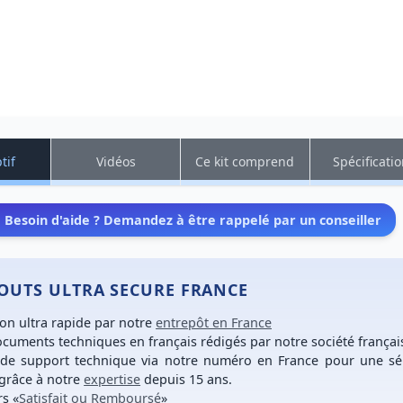
tif
Vidéos
Ce kit comprend
Spécificati
Besoin d'aide ? Demandez à être rappelé par un conseiller
TOUTS ULTRA SECURE FRANCE
son ultra rapide
par notre
entrepôt en France
cuments techniques en français
rédigés par notre société françai
 de support technique
via notre numéro
en France
pour une
sé
grâce à notre
expertise
depuis 15 ans.
rs
«
Satisfait ou Remboursé
»