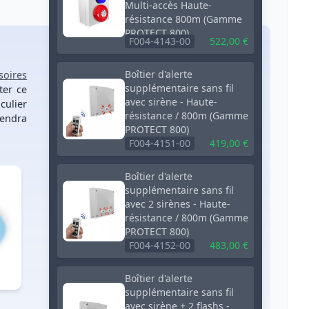
Multi-accès Haute-
résistance 800m (Gamme
PROTECT 800)
F004-4143-00
522,00 €
Boîtier d'alerte
soires
supplémentaire sans fil
ter ce
avec sirène - Haute-
culier
résistance / 800m (Gamme
rendra
PROTECT 800)
F004-4151-00
419,00 €
Boîtier d'alerte
supplémentaire sans fil
avec 2 sirènes - Haute-
résistance / 800m (Gamme
PROTECT 800)
F004-4152-00
483,00 €
Boîtier d'alerte
supplémentaire sans fil
avec sirène + 2 flashs -