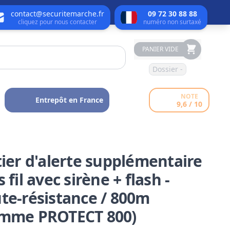
contact@securitemarche.fr
09 72 30 88 88
cliquez pour nous contacter
numéro non surtaxé
PANIER VIDE
Dossier -
NOTE
Entrepôt en France
9,6 / 10
tier d'alerte supplémentaire
 fil avec sirène + flash -
te-résistance / 800m
mme PROTECT 800)