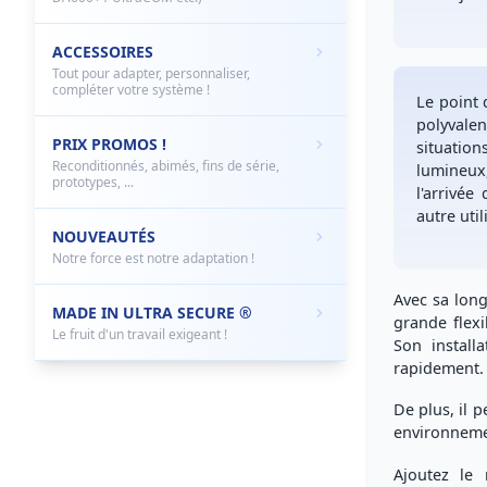
ACCESSOIRES
Tout pour adapter, personnaliser,
compléter votre système !
Le point 
polyvalen
PRIX PROMOS !
situation
Reconditionnés, abimés, fins de série,
lumineux,
prototypes, ...
l'arrivée
autre uti
NOUVEAUTÉS
Notre force est notre adaptation !
Avec sa long
MADE IN ULTRA SECURE ®
grande flexib
Le fruit d'un travail exigeant !
Son install
rapidement.
De plus, il 
environnemen
Ajoutez le