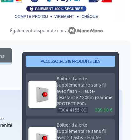
Également disponible chez
ons
ACCESSOIRES & PRODUITS LIÉS
Boîtier d'alerte
supplémentaire sans fil
avec flash - Haute-
résistance / 800m (Gamme
PROTECT 800)
F004-4155-00
339,00 €
se.
Boîtier d'alerte
rénité
supplémentaire sans fil
avec 2 flashs - Haute-