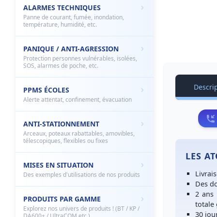
ALARMES TECHNIQUES
Panne de courant, fumée, inondation,
température, humidité, etc.
PANIQUE / ANTI-AGRESSION
Protection personnes vulnérables, isolées,
SOS, alarmes de poche, etc.
Descrip
PPMS ÉCOLES
Alerte attentat, confinement, évacuation
ANTI-STATIONNEMENT
Arceaux, poteaux rabattables, amovibles,
télescopiques, flexibles ou fixes
LES A
MISES EN SITUATION
Livrai
Des exemples d'utilisations de nos produits
Des
do
2 ans
PRODUITS PAR GAMME
totale
Explorez nos univers de produits ! (BT / KP /
30 jou
DA600+ / UltraCOM etc.)