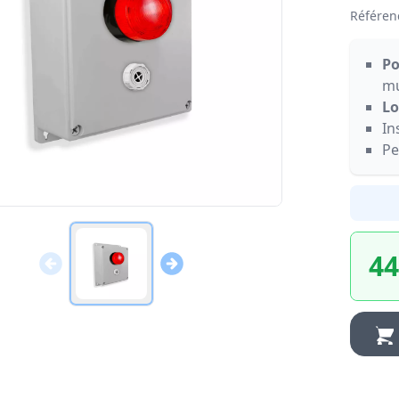
Référen
Po
mu
Lo
In
Pe
44