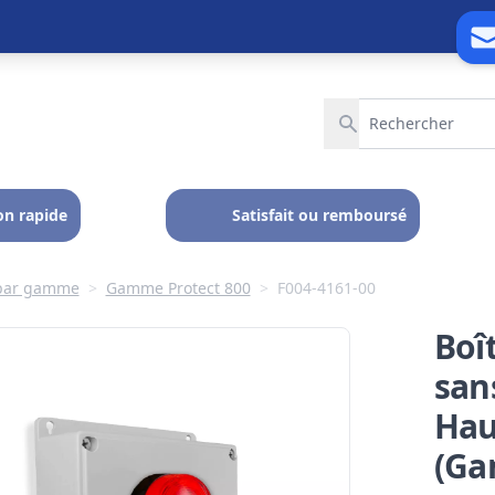
on rapide
Satisfait ou remboursé
 par gamme
>
Gamme Protect 800
>
F004-4161-00
Boî
sans
Hau
(Ga