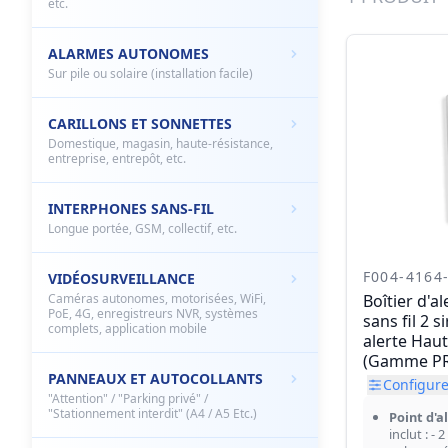
etc.
ALARMES AUTONOMES
Sur pile ou solaire (installation facile)
CARILLONS ET SONNETTES
Domestique, magasin, haute-résistance,
entreprise, entrepôt, etc.
INTERPHONES SANS-FIL
Longue portée, GSM, collectif, etc.
F004-4164
VIDÉOSURVEILLANCE
Caméras autonomes, motorisées, WiFi,
Boîtier d'a
PoE, 4G, enregistreurs NVR, systèmes
sans fil 2 s
complets, application mobile
alerte Hau
(Gamme PR
PANNEAUX ET AUTOCOLLANTS
Configurer
"Attention" / "Parking privé" /
"Stationnement interdit" (A4 / A5 Etc.)
Point d'a
inclut : - 