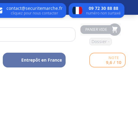
contact@securitemarche.fr
09 72 30 88 88
cliquez pour nous contacter
numéro non surtaxé
PANIER VIDE
Dossier -
NOTE
Entrepôt en France
9,6 / 10