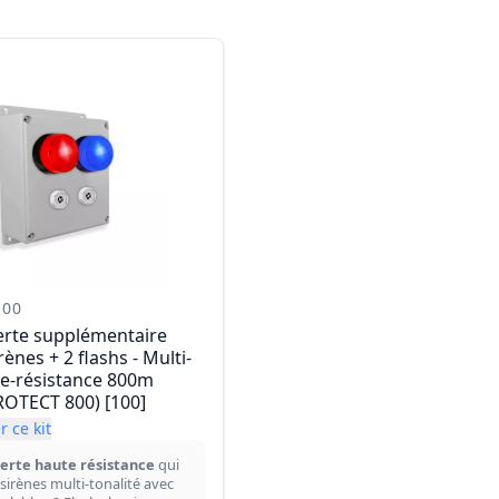
-00
lerte supplémentaire
irènes + 2 flashs - Multi-
te-résistance 800m
OTECT 800) [100]
 ce kit
lerte haute résistance
qui
2 sirènes multi-tonalité avec