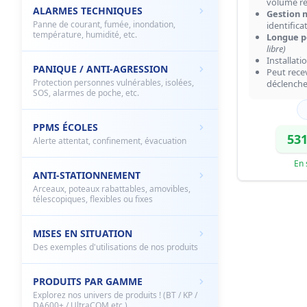
volume ré
ALARMES TECHNIQUES
Gestion m
Panne de courant, fumée, inondation,
identifica
température, humidité, etc.
Longue po
libre)
Installati
PANIQUE / ANTI-AGRESSION
Peut rece
Protection personnes vulnérables, isolées,
déclenche
SOS, alarmes de poche, etc.
PPMS ÉCOLES
531
Alerte attentat, confinement, évacuation
En 
ANTI-STATIONNEMENT
Arceaux, poteaux rabattables, amovibles,
télescopiques, flexibles ou fixes
MISES EN SITUATION
Des exemples d'utilisations de nos produits
PRODUITS PAR GAMME
Explorez nos univers de produits ! (BT / KP /
DA600+ / UltraCOM etc.)