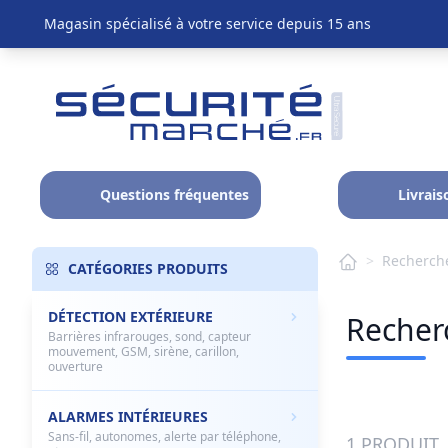
Magasin spécialisé à votre service depuis 15 ans
Questions fréquentes
Livrais
>
Recherche
CATÉGORIES PRODUITS
DÉTECTION EXTÉRIEURE
Recherc
Barrières infrarouges, sond, capteur
mouvement, GSM, sirène, carillon,
ouverture
ALARMES INTÉRIEURES
Sans-fil, autonomes, alerte par téléphone,
1 PRODUIT