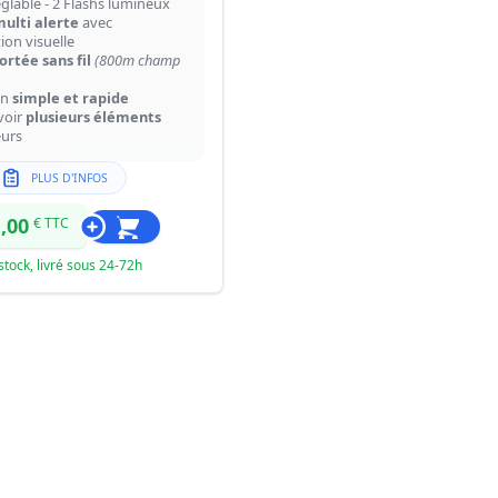
glable - 2 Flashs lumineux
ulti alerte
avec
tion visuelle
rtée sans fil
(800m champ
on
simple et rapide
voir
plusieurs éléments
urs
PLUS D'INFOS
,00
€ TTC
stock, livré sous 24-72h