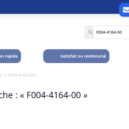
on rapide
Satisfait ou remboursé
 : « F004-4164-00 »
he : « F004-4164-00 »