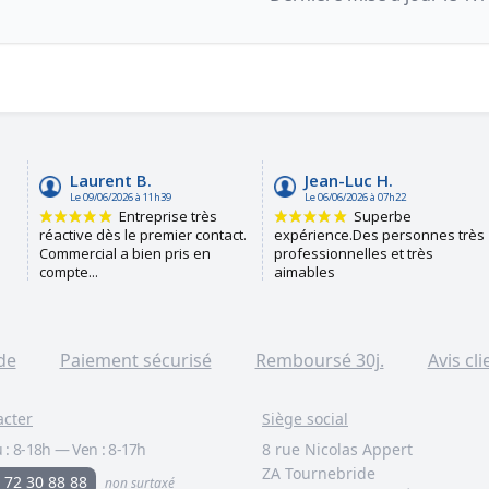
de
Paiement sécurisé
Remboursé 30j.
Avis cli
acter
Siège social
 :
8-18h
—
Ven :
8-17h
8 rue Nicolas Appert
ZA Tournebride
 72 30 88 88
non surtaxé