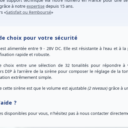
 de support technique
via notre numéro
en France
pour une
sé
grâce à notre
expertise
depuis 15 ans.
rs
«
Satisfait ou Remboursé
»
 de choix pour votre sécurité
est alimentée entre 9 - 28V DC. Elle est
résistante à l'eau et à la
fixation rapide et robuste
.
le choix entre une
sélection de 32 tonalités
pour répondre à vo
 DIP à l'arrière de la sirène pour composer le réglage de la to
ation extrêmement simple.
e cette sirène est que le
volume est ajustable
(2 niveaux)
grâce à un
'aide ?
 disponibles pour vous, n'hésitez pas à nous
contacter directem