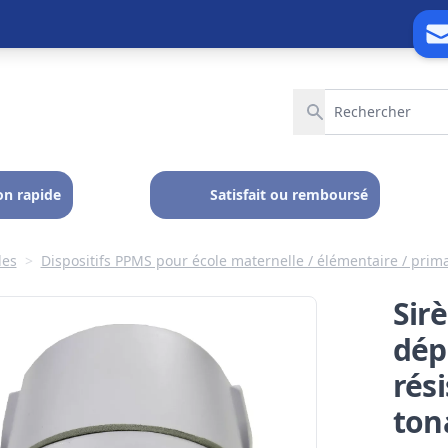
on rapide
Satisfait ou remboursé
les
>
Dispositifs PPMS pour école maternelle / élémentaire / prim
Sirè
dép
rés
ton