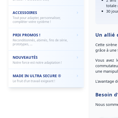
2 ans
totale
30 jou
ACCESSOIRES
Tout pour adapter, personnaliser,
compléter votre système !
Un allié
PRIX PROMOS !
Reconditionnés, abimés, fins de série,
prototypes, ...
Cette
sirène
grâce à une
NOUVEAUTÉS
Vous avez 
Notre force est notre adaptation !
commutateurs
une manipul
MADE IN ULTRA SECURE ®
Le fruit d'un travail exigeant !
L'avantage d
Besoin d
Nous sommes