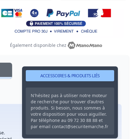
Également disponible chez
ACCESSOIRES & PRODUITS LIÉS
N'hésitez pas à utiliser notre moteur
de recherche pour trouver d'autres
produits. Si besoin, nous sommes à
votre disposition pour vous aiguiller.
Par téléphone au
09 72 30 88 88
et
par email
contact@securitemarche.fr
se.