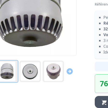
Référen
Pe
Ré
32
Vo
3 
Co
Id
76