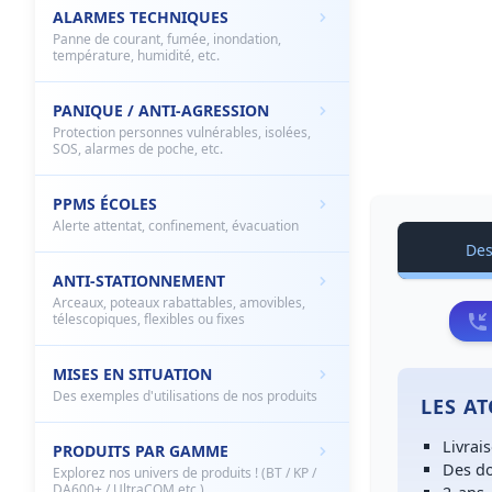
ALARMES TECHNIQUES
Panne de courant, fumée, inondation,
température, humidité, etc.
PANIQUE / ANTI-AGRESSION
Protection personnes vulnérables, isolées,
SOS, alarmes de poche, etc.
PPMS ÉCOLES
Alerte attentat, confinement, évacuation
Des
ANTI-STATIONNEMENT
Arceaux, poteaux rabattables, amovibles,
télescopiques, flexibles ou fixes
MISES EN SITUATION
Des exemples d'utilisations de nos produits
LES A
Livrai
PRODUITS PAR GAMME
Des
do
Explorez nos univers de produits ! (BT / KP /
DA600+ / UltraCOM etc.)