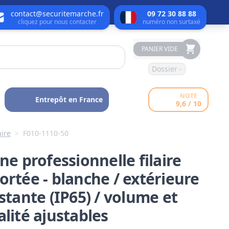
contact@securitemarche.fr
09 72 30 88 88
cliquez pour nous contacter
numéro non surtaxé
PANIER VIDE
Dossier -
NOTE
Entrepôt en France
9,6 / 10
aire
>
F010-1110-50
ne professionnelle filaire
ortée - blanche / extérieure
istante (IP65) / volume et
alité ajustables