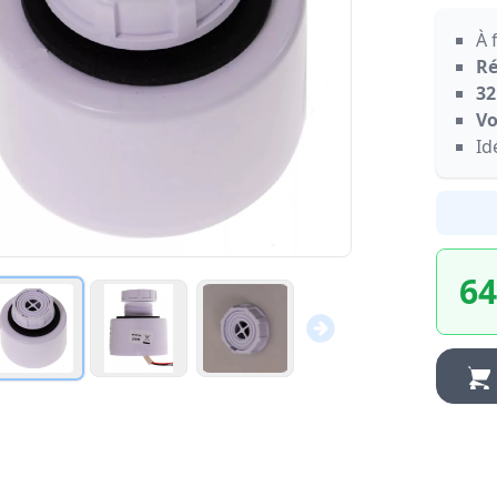
À 
Ré
32
Vo
Id
64