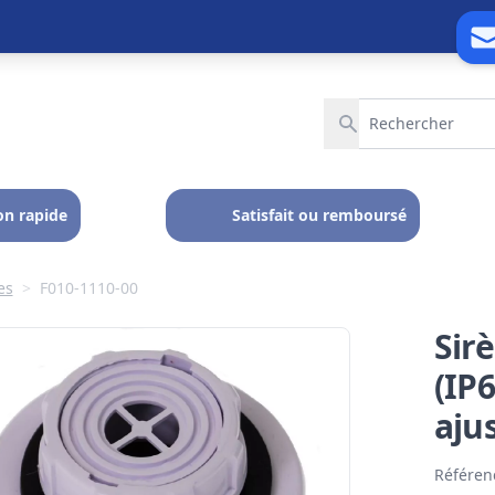
on rapide
Satisfait ou remboursé
es
>
F010-1110-00
Sirè
(IP
aju
Référen