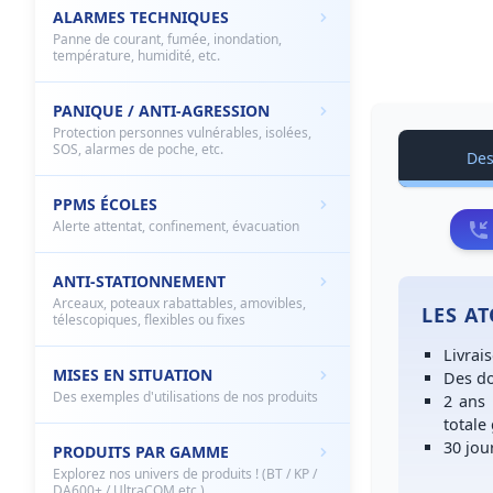
ALARMES TECHNIQUES
Panne de courant, fumée, inondation,
température, humidité, etc.
PANIQUE / ANTI-AGRESSION
Protection personnes vulnérables, isolées,
SOS, alarmes de poche, etc.
Des
PPMS ÉCOLES
Alerte attentat, confinement, évacuation
ANTI-STATIONNEMENT
Arceaux, poteaux rabattables, amovibles,
LES A
télescopiques, flexibles ou fixes
Livrai
MISES EN SITUATION
Des
do
Des exemples d'utilisations de nos produits
2 ans
totale
30 jou
PRODUITS PAR GAMME
Explorez nos univers de produits ! (BT / KP /
DA600+ / UltraCOM etc.)