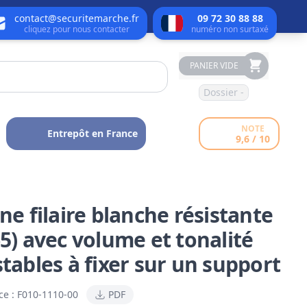
contact@securitemarche.fr
09 72 30 88 88
cliquez pour nous contacter
numéro non surtaxé
PANIER VIDE
Dossier -
NOTE
Entrepôt en France
9,6 / 10
ne filaire blanche résistante
65) avec volume et tonalité
stables à fixer sur un support
ce :
F010-1110-00
PDF