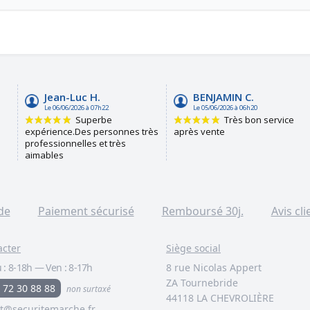
de
Paiement sécurisé
Remboursé 30j.
Avis cli
acter
Siège social
 :
8-18h
—
Ven :
8-17h
8 rue Nicolas Appert
ZA Tournebride
 72 30 88 88
non surtaxé
44118 LA CHEVROLIÈRE
t@securitemarche.fr