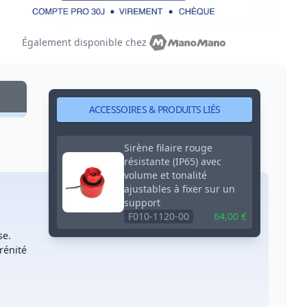
Également disponible chez
ACCESSOIRES & PRODUITS LIÉS
Sirène filaire rouge
résistante (IP65) avec
volume et tonalité
ajustables à fixer sur un
support
F010-1120-00
64,00 €
se.
rénité