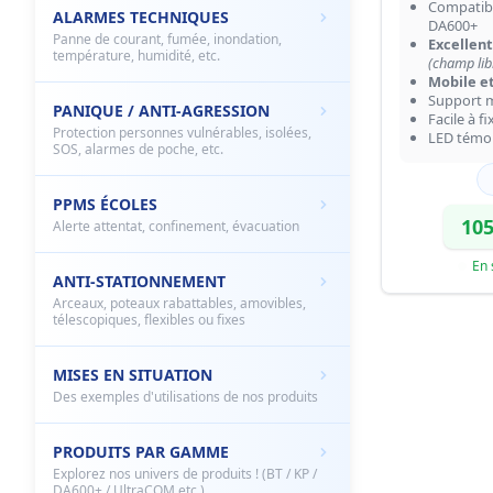
Compatibl
ALARMES TECHNIQUES
DA600+
Panne de courant, fumée, inondation,
Excellen
température, humidité, etc.
(champ lib
Mobile e
Support 
PANIQUE / ANTI-AGRESSION
Facile à fi
Protection personnes vulnérables, isolées,
LED témo
SOS, alarmes de poche, etc.
PPMS ÉCOLES
105
Alerte attentat, confinement, évacuation
En 
ANTI-STATIONNEMENT
Arceaux, poteaux rabattables, amovibles,
télescopiques, flexibles ou fixes
MISES EN SITUATION
Des exemples d'utilisations de nos produits
PRODUITS PAR GAMME
Explorez nos univers de produits ! (BT / KP /
DA600+ / UltraCOM etc.)