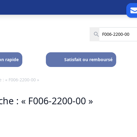
on rapide
Satisfait ou remboursé
 : « F006-2200-00 »
he : « F006-2200-00 »