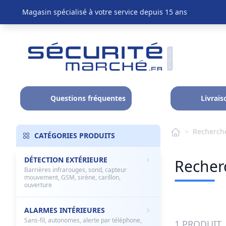
Magasin spécialisé à votre service depuis 15 ans
Questions fréquentes
Livrais
>
Recherche
CATÉGORIES PRODUITS
DÉTECTION EXTÉRIEURE
Recherc
Barrières infrarouges, sond, capteur
mouvement, GSM, sirène, carillon,
ouverture
ALARMES INTÉRIEURES
Sans-fil, autonomes, alerte par téléphone,
1 PRODUIT