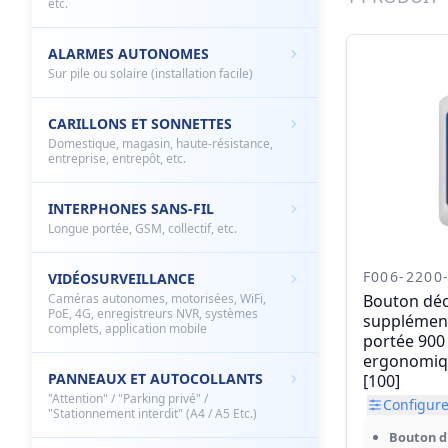
etc.
ALARMES AUTONOMES
Sur pile ou solaire (installation facile)
CARILLONS ET SONNETTES
Domestique, magasin, haute-résistance,
entreprise, entrepôt, etc.
INTERPHONES SANS-FIL
Longue portée, GSM, collectif, etc.
F006-2200
VIDÉOSURVEILLANCE
Caméras autonomes, motorisées, WiFi,
Bouton dé
PoE, 4G, enregistreurs NVR, systèmes
supplément
complets, application mobile
portée 900
ergonomiq
PANNEAUX ET AUTOCOLLANTS
[100]
"Attention" / "Parking privé" /
Configurer
"Stationnement interdit" (A4 / A5 Etc.)
Bouton d