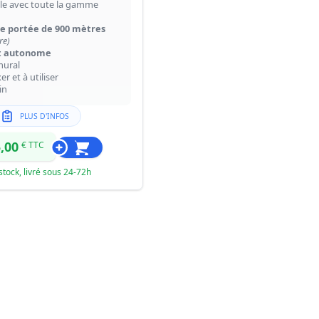
e avec toute la gamme
te portée de 900 mètres
re)
t autonome
mural
xer et à utiliser
in
PLUS D'INFOS
,00
€ TTC
stock, livré sous 24-72h