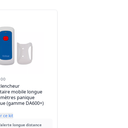
-00
clencheur
aire mobile longue
 mètres panique
ue (gamme DA600+)
 ce kit
'alerte longue distance