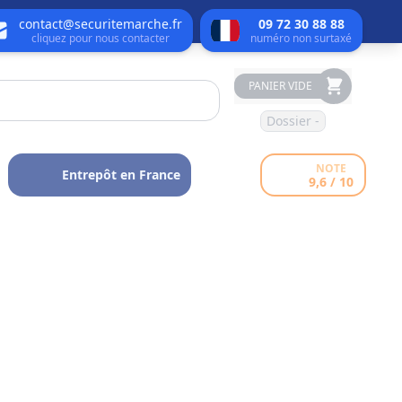
contact@securitemarche.fr
09 72 30 88 88
cliquez pour nous contacter
numéro non surtaxé
PANIER VIDE
Dossier -
NOTE
Entrepôt en France
9,6 / 10