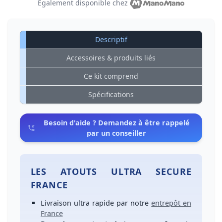
Également disponible chez
Descriptif
Accessoires & produits liés
Ce kit comprend
Spécifications
Besoin d'aide ? Demandez à être rappelé
par un conseiller
LES ATOUTS ULTRA SECURE
FRANCE
Livraison ultra rapide
par notre
entrepôt en
France