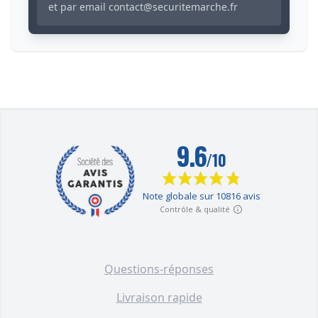
et par email
contact@securitemarche.fr
Questions-réponses
Livraison rapide