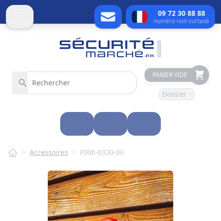
09 72 30 88 88
numéro non surtaxé
MENU
PANIER VIDE
Dossier -
>
Accessoires
>
F006-0330-00