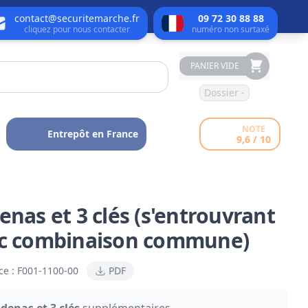
contact@securitemarche.fr
09 72 30 88 88
cliquez pour nous contacter
numéro non surtaxé
PANIER VIDE
Dossier -
NOTE
Entrepôt en France
9,6 / 10
enas et 3 clés (s'entrouvrant
c combinaison commune)
ce :
F001-1100-00
PDF