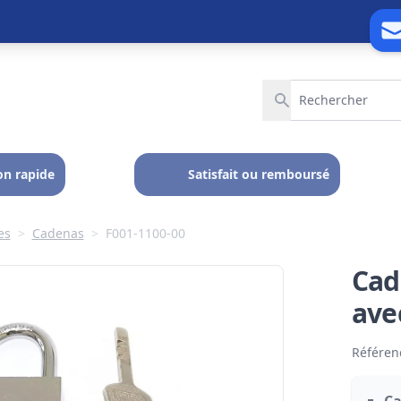
on rapide
Satisfait ou remboursé
es
>
Cadenas
>
F001-1100-00
Cad
ave
Référen