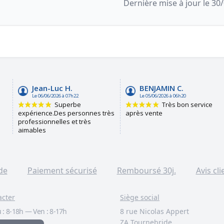
Dernière mise à jour le 30
de
Paiement sécurisé
Remboursé 30j.
Avis cli
acter
Siège social
 :
8-18h
—
Ven :
8-17h
8 rue Nicolas Appert
ZA Tournebride