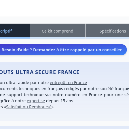
criptif
Ce kit comprend
Spécifications
Besoin d'aide ? Demandez à être rappelé par un conseiller
TOUTS ULTRA SECURE FRANCE
son ultra rapide
par notre
entrepôt en France
cuments techniques en français
rédigés par notre société françai
 de support technique
via notre numéro
en France
pour une
sé
grâce à notre
expertise
depuis 15 ans.
rs
«
Satisfait ou Remboursé
»