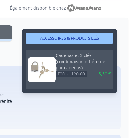
Également disponible chez
ACCESSOIRES & PRODUITS LIÉS
Cadenas et 3 clés
(combinaison différente
par cadenas)
F001-1120-00
5,50 €
se.
rénité