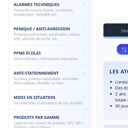
ALARMES TECHNIQUES
Panne de courant, fumée, inondation,
température, humidité, etc.
PANIQUE / ANTI-AGRESSION
Des
Protection personnes vulnérables, isolées,
SOS, alarmes de poche, etc.
PPMS ÉCOLES
Alerte attentat, confinement, évacuation
LES A
ANTI-STATIONNEMENT
Arceaux, poteaux rabattables, amovibles,
Livrai
télescopiques, flexibles ou fixes
Des
do
2 ans
MISES EN SITUATION
totale
Des exemples d'utilisations de nos produits
30 jou
PRODUITS PAR GAMME
Explorez nos univers de produits ! (BT / KP /
DA600+ / UltraCOM etc.)