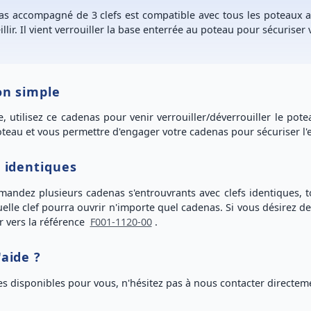
as accompagné de 3 clefs
est compatible avec tous les
poteaux 
illir. Il vient verrouiller la base enterrée au poteau pour
sécuriser 
ion simple
e, utilisez
ce cadenas
pour venir
verrouiller/déverrouiller le pot
poteau et vous permettre d'engager votre cadenas pour sécuriser l
s identiques
mmandez
plusieurs cadenas s'entrouvrants
avec
clefs identiques
, 
elle clef pourra ouvrir n'importe quel cadenas
. Si vous désirez d
r vers la référence
F001-1120-00
.
'aide ?
 disponibles pour vous, n'hésitez pas à nous
contacter directem