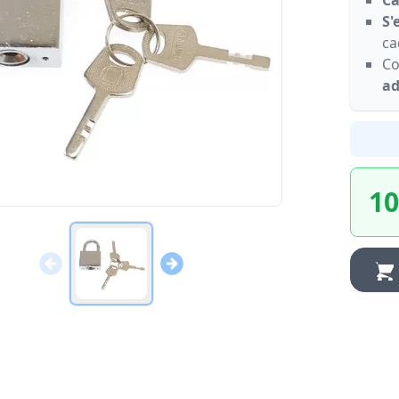
Ca
S'
ca
Co
ad
10