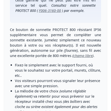
cette gamme qui ne peut pas être mis en
service tel quel.
Consultez notre sonnette
PROTECT 800
(
F006-3160-00
)
par exemple.
Ce bouton de sonnette PROTECT 800 résistant IP56
supplémentaire vous permet de compléter une
sonnette existante
. Jumelez simplement ce nouveau
bouton à votre ou vos récepteur(s). Il est nouvelle
génération,
autonome sur pile
(fournie)
,
sans fil avec
une excellente portée de 800 mètres
(
champ libre
)
.
Fixez-le simplement
avec le support fourni,
où
vous le souhaitez
sur votre portail, murets, clôture,
etc..
Vos
visiteurs pourront vous signaler leur présence
avec une simple pression.
La
mélodie de votre choix
(volume réglable
également)
va retentir pour vous
prévenir sur le
récepteur installé chez vous
(des boîtiers avec
cloche ou sirène existent également pour des alertes