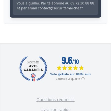
vous aiguiller. Par téléphone au
09 72 30 88 88
et par email
contact@securitemarche.fr
Questions-réponses
Livraison rapide