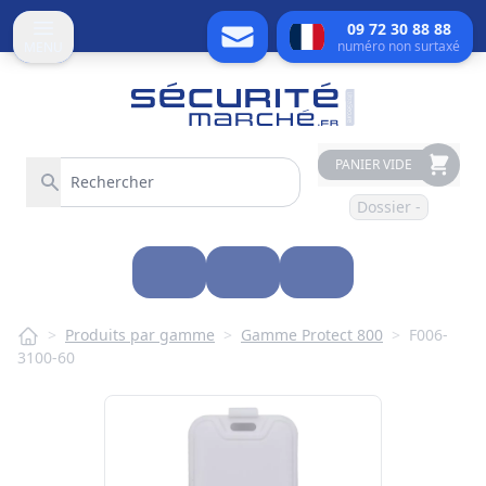
09 72 30 88 88
numéro non surtaxé
MENU
PANIER VIDE
Dossier -
>
Produits par gamme
>
Gamme Protect 800
>
F006-
3100-60