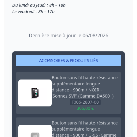
Du lundi au jeudi : 8h - 18h
Le vendredi : 8h - 17h
Dernière mise à jour le 06/08/2026
ACCESSOIRES & PRODUITS LIÉS
Bouton sans fil haute-résistance
supplémentaire longue
distance - 900m / NOIR -
'Sonnez SVP' (Gamme DA600+)
F006-2807-00
305,00 €
Bouton sans fil haute-résistance
supplémentaire longue
distance - 900m / GRIS (Gamme