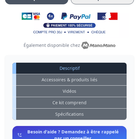
Également disponible chez
Descriptif
Accessoires & produits liés
Vidéos
Ce kit comprend
Spécifications
Besoin d'aide ? Demandez à être rappelé
par un conseiller