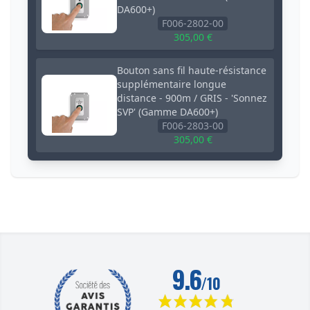
DA600+)
F006-2802-00
305,00 €
Bouton sans fil haute-résistance
supplémentaire longue
distance - 900m / GRIS - 'Sonnez
SVP' (Gamme DA600+)
F006-2803-00
305,00 €