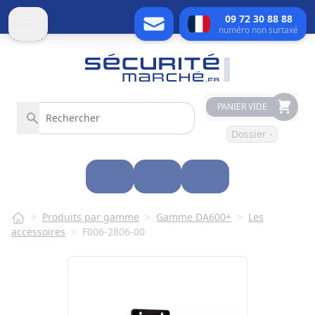
09 72 30 88 88
numéro non surtaxé
MENU
PANIER VIDE
Dossier -
>
Produits par gamme
>
Gamme DA600+
>
Les
accessoires
>
F006-2806-00