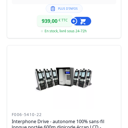
PLUS D'INFOS
939,00
€ TTC
En stock, livré sous 24-72h
F006-5410-22
Interphone Drive - autonome 100% sans-fil
longue portée 600m digicode écran LCD -