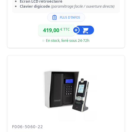
Écran LCD rétroéclairé
Clavier digicode
(paramétrage facile / ouverture directe)
PLUS D'INFOS
419,00
€ TTC
En stock, livré sous 24-72h
F006-5060-22