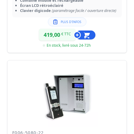
Combiné mobile et rechargeable
Écran LCD rétroéclairé
Clavier digicode
(paramétrage facile / ouverture directe)
PLUS D'INFOS
419,00
€ TTC
En stock, livré sous 24-72h
F006-5080-22