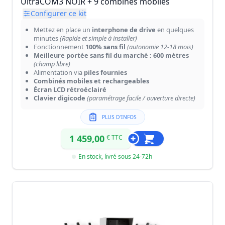
UltraCOM3 NOIR + 9 combinés mobiles
Configurer ce kit
Mettez en place un
interphone de drive
en quelques
minutes
(Rapide et simple à installer)
Fonctionnement
100% sans fil
(autonomie 12-18 mois)
Meilleure portée sans fil du marché : 600 mètres
(champ libre)
Alimentation via
piles fournies
Combinés mobiles et rechargeables
Écran LCD rétroéclairé
Clavier digicode
(paramétrage facile / ouverture directe)
PLUS D'INFOS
1 459,00
€ TTC
En stock, livré sous 24-72h