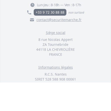
Lun-Jeu :
8-18h
—
Ven :
8-17h
+33 9 72 30 88 88
non surtaxé
contact@securitemarche.fr
Siège social
8 rue Nicolas Appert
ZA Tournebride
44118 LA CHEVROLIÈRE
FRANCE
Informations légales
R.C.S. Nantes
SIRET 528 588 908 00061
SAS au capital de 50 000 euros
© 2026 TOUS DROITS RÉSERVÉS