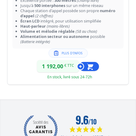
Excellente portée :
300 mètres
(champ libre)
Jusqu'à
500 interphones
sur un même réseau
Chaque station d'appel possède son propre
numéro
d'appel
(2 chiffres)
Écran LCD
intégré, pour utilisation simplifiée
Haut-parleur
(mains-libres)
Volume et mélodie réglable
(58 au choix)
Alimentation secteur ou autonome
possible
(Batterie intégrée)
PLUS D'INFOS
1 192,00
€ TTC
En stock, livré sous 24-72h