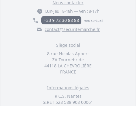
Nous contacter
Lun-Jeu :
8-18h
—
Ven :
8-17h
+33 9 72 30 88 88
non surtaxé
contact@securitemarche.fr
Siège social
8 rue Nicolas Appert
ZA Tournebride
44118 LA CHEVROLIÈRE
FRANCE
Informations légales
R.C.S. Nantes
SIRET 528 588 908 00061
SAS au capital de 50 000 euros
© 2026 TOUS DROITS RÉSERVÉS