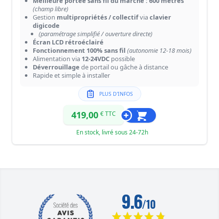
Meilleure portée sans fil du marché : 600 mètres
(champ libre)
Gestion
multipropriétés / collectif
via
clavier
digicode
(paramétrage simplifié / ouverture directe)
Écran LCD rétroéclairé
Fonctionnement 100% sans fil
(autonomie 12-18 mois)
Alimentation via
12-24VDC
possible
Déverrouillage
de portail ou gâche à distance
Rapide et simple à installer
PLUS D'INFOS
419,00
€ TTC
En stock, livré sous 24-72h