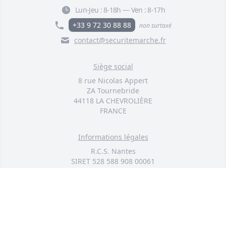
Lun-Jeu :
8-18h
—
Ven :
8-17h
+33 9 72 30 88 88
non surtaxé
contact@securitemarche.fr
Siège social
8 rue Nicolas Appert
ZA Tournebride
44118 LA CHEVROLIÈRE
FRANCE
Informations légales
R.C.S. Nantes
SIRET 528 588 908 00061
SAS au capital de 50 000 euros
© 2026 TOUS DROITS RÉSERVÉS