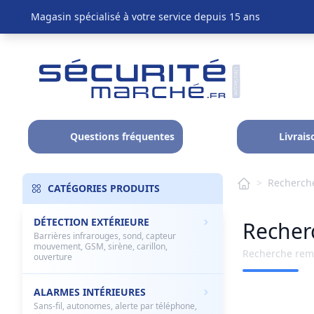
Magasin spécialisé à votre service depuis 15 ans
Questions fréquentes
Livrais
>
Recherche
CATÉGORIES PRODUITS
DÉTECTION EXTÉRIEURE
Recherc
Barrières infrarouges, sond, capteur
mouvement, GSM, sirène, carillon,
Recherche remp
ouverture
ALARMES INTÉRIEURES
Sans-fil, autonomes, alerte par téléphone,