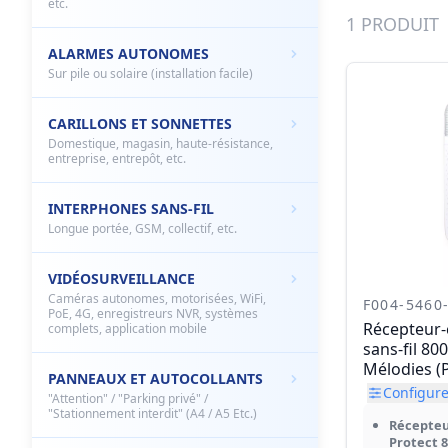
etc.
1 PRODUIT
ALARMES AUTONOMES
Sur pile ou solaire (installation facile)
CARILLONS ET SONNETTES
Domestique, magasin, haute-résistance,
entreprise, entrepôt, etc.
INTERPHONES SANS-FIL
Longue portée, GSM, collectif, etc.
VIDÉOSURVEILLANCE
Caméras autonomes, motorisées, WiFi,
F004-5460
PoE, 4G, enregistreurs NVR, systèmes
Récepteur-
complets, application mobile
sans-fil 80
Mélodies (
PANNEAUX ET AUTOCOLLANTS
Configurer
"Attention" / "Parking privé" /
"Stationnement interdit" (A4 / A5 Etc.)
Récepteu
Protect 