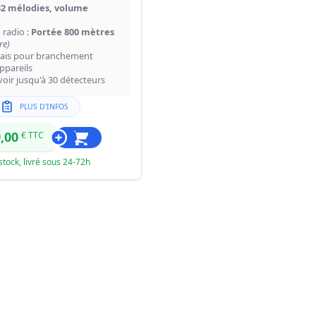
32 mélodies, volume
 radio :
Portée 800 mètres
re)
elais pour branchement
ppareils
oir jusqu'à 30 détecteurs
PLUS D'INFOS
,00
€ TTC
stock, livré sous 24-72h