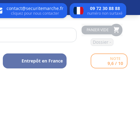
contact@securitemarche.fr
09 72 30 88 88
cliquez pour nous contacter
numéro non surtaxé
PANIER VIDE
Dossier -
NOTE
Entrepôt en France
9,6 / 10