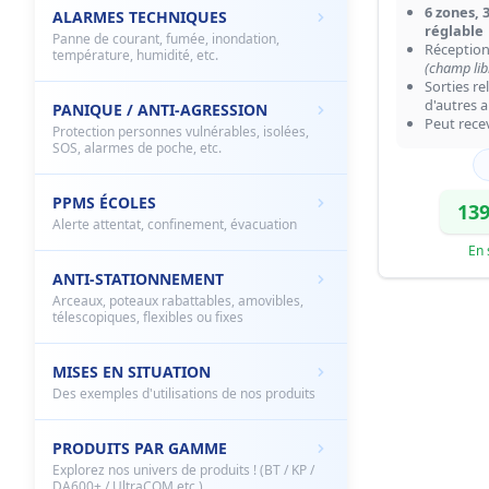
6 zones, 
ALARMES TECHNIQUES
réglable
Panne de courant, fumée, inondation,
Réception
température, humidité, etc.
(champ lib
Sorties r
d'autres a
PANIQUE / ANTI-AGRESSION
Peut recev
Protection personnes vulnérables, isolées,
SOS, alarmes de poche, etc.
PPMS ÉCOLES
139
Alerte attentat, confinement, évacuation
En 
ANTI-STATIONNEMENT
Arceaux, poteaux rabattables, amovibles,
télescopiques, flexibles ou fixes
MISES EN SITUATION
Des exemples d'utilisations de nos produits
PRODUITS PAR GAMME
Explorez nos univers de produits ! (BT / KP /
DA600+ / UltraCOM etc.)