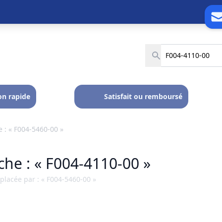
on rapide
Satisfait ou remboursé
 : « F004-5460-00 »
he : « F004-4110-00 »
lacée par : « F004-5460-00 »