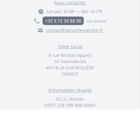
Nous contacter
Lun-Jeu :
8-18h
—
Ven :
8-17h
+33 9 72 30 88 88
non surtaxé
contact@securitemarche.fr
Siège social
8 rue Nicolas Appert
ZA Tournebride
44118 LA CHEVROLIÈRE
FRANCE
Informations légales
R.C.S. Nantes
SIRET 528 588 908 00061
SAS au capital de 50 000 euros
© 2026 TOUS DROITS RÉSERVÉS