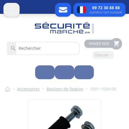
09 72 30 88 88
numéro non surtaxé
MENU
PANIER VIDE
Dossier -
>
Accessoires
>
Boulons de fixation
>
F001-1030-00