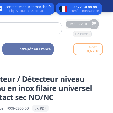
contact@securitemarche.fr
09 72 30 88 88
cliquez pour nous contacter
numéro non surtaxé
PANIER VIDE
Dossier -
NOTE
Entrepôt en France
9,6 / 10
tteur / Détecteur niveau
u en inox filaire universel
tact sec NO/NC
ce :
F008-0360-00
PDF