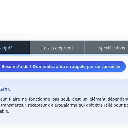
criptif
Ce kit comprend
Spécifications
Besoin d'aide ? Demandez à être rappelé par un conseiller
tant
teur filaire ne fonctionne pas seul, c'est un élément dépendan
 transmetteur, récepteur d'alerte/alarme qui doit être relié pour p
sable.