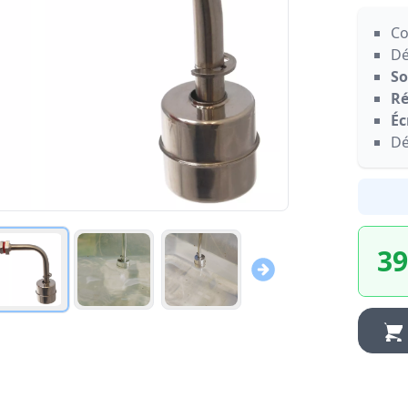
Co
Dé
So
Ré
Éc
Dé
39