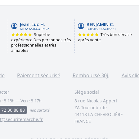
de
Paiement sécurisé
Remboursé 30j.
Avis cli
acter
Siège social
 :
8-18h
—
Ven :
8-17h
8 rue Nicolas Appert
ZA Tournebride
 72 30 88 88
non surtaxé
44118 LA CHEVROLIÈRE
t@securitemarche.fr
FRANCE