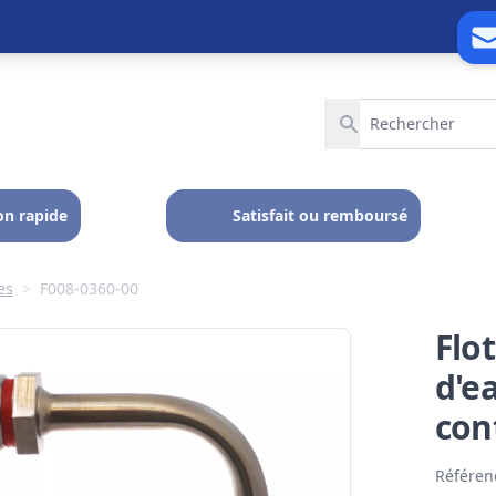
on rapide
Satisfait ou remboursé
es
>
F008-0360-00
Flo
d'ea
con
Référen