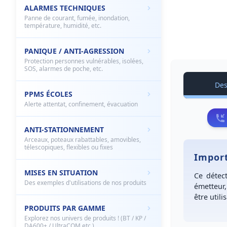
ALARMES TECHNIQUES
Panne de courant, fumée, inondation,
température, humidité, etc.
PANIQUE / ANTI-AGRESSION
Protection personnes vulnérables, isolées,
SOS, alarmes de poche, etc.
Des
PPMS ÉCOLES
Alerte attentat, confinement, évacuation
ANTI-STATIONNEMENT
Arceaux, poteaux rabattables, amovibles,
télescopiques, flexibles ou fixes
Impor
MISES EN SITUATION
Ce détec
Des exemples d'utilisations de nos produits
émetteur,
être utili
PRODUITS PAR GAMME
Explorez nos univers de produits ! (BT / KP /
DA600+ / UltraCOM etc.)