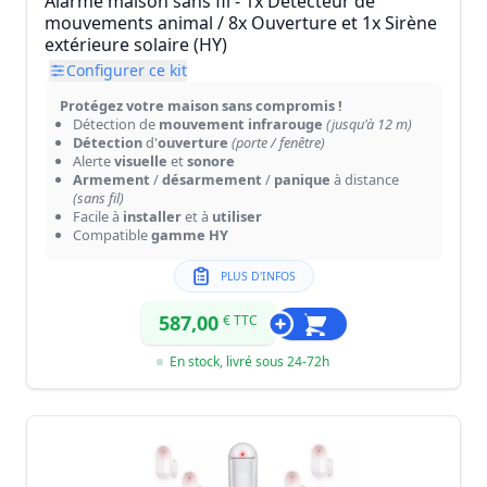
Alarme maison sans fil - 1x Détecteur de
mouvements animal / 8x Ouverture et 1x Sirène
extérieure solaire (HY)
Configurer ce kit
Protégez votre maison sans compromis !
Détection de
mouvement infrarouge
(jusqu'à 12 m)
Détection
d'
ouverture
(porte / fenêtre)
Alerte
visuelle
et
sonore
Armement
/
désarmement
/
panique
à distance
(sans fil)
Facile à
installer
et à
utiliser
Compatible
gamme HY
PLUS D'INFOS
587,00
€ TTC
En stock, livré sous 24-72h