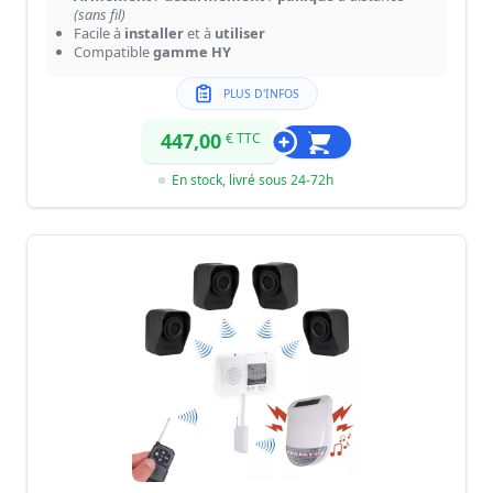
(sans fil)
Facile à
installer
et à
utiliser
Compatible
gamme HY
PLUS D'INFOS
447,00
€ TTC
En stock, livré sous 24-72h