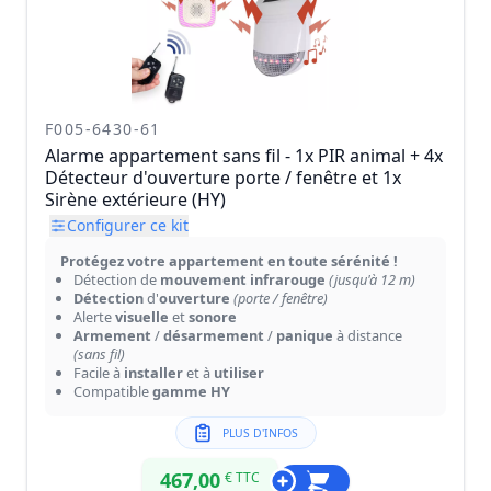
F005-6430-61
Alarme appartement sans fil - 1x PIR animal + 4x
Détecteur d'ouverture porte / fenêtre et 1x
Sirène extérieure (HY)
Configurer ce kit
Protégez votre appartement en toute sérénité !
Détection de
mouvement infrarouge
(jusqu'à 12 m)
Détection
d'
ouverture
(porte / fenêtre)
Alerte
visuelle
et
sonore
Armement
/
désarmement
/
panique
à distance
(sans fil)
Facile à
installer
et à
utiliser
Compatible
gamme HY
PLUS D'INFOS
467,00
€ TTC