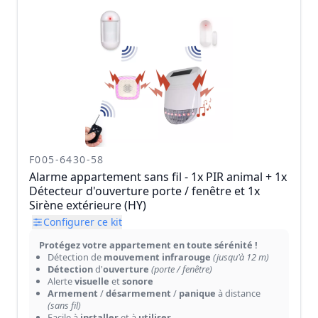
F005-6430-58
Alarme appartement sans fil - 1x PIR animal + 1x
Détecteur d'ouverture porte / fenêtre et 1x
Sirène extérieure (HY)
Configurer ce kit
Protégez votre appartement en toute sérénité !
Détection de
mouvement infrarouge
(jusqu'à 12 m)
Détection
d'
ouverture
(porte / fenêtre)
Alerte
visuelle
et
sonore
Armement
/
désarmement
/
panique
à distance
(sans fil)
Facile à
installer
et à
utiliser