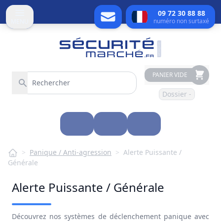
09 72 30 88 88
numéro non surtaxé
MENU
PANIER VIDE
Dossier -
>
Panique / Anti-agression
>
Alerte Puissante /
Générale
Alerte Puissante / Générale
Découvrez nos systèmes de
déclenchement panique
avec