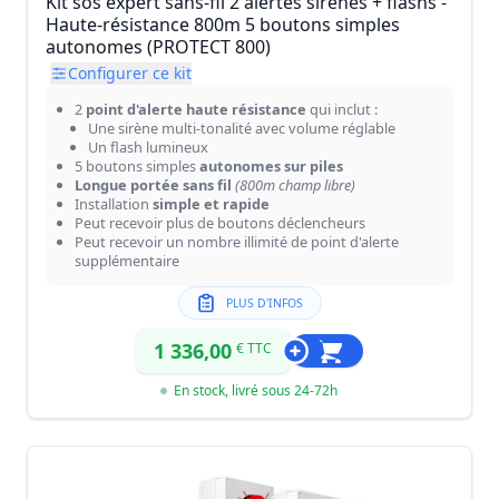
Kit sos expert sans-fil 2 alertes sirènes + flashs -
Haute-résistance 800m 5 boutons simples
autonomes (PROTECT 800)
Configurer ce kit
2
point d'alerte haute résistance
qui inclut :
Une sirène multi-tonalité avec volume réglable
Un flash lumineux
5 boutons simples
autonomes sur piles
Longue portée sans fil
(800m champ libre)
Installation
simple et rapide
Peut recevoir plus de boutons déclencheurs
Peut recevoir un nombre illimité de point d'alerte
supplémentaire
PLUS D'INFOS
1 336,00
€ TTC
En stock, livré sous 24-72h