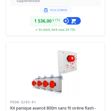
supplémentaire
PLUS D'INFOS
1 536,00
€ TTC
En stock, livré sous 24-72h
F006-3265-61
Kit panique avancé 800m sans fil sirène flash -